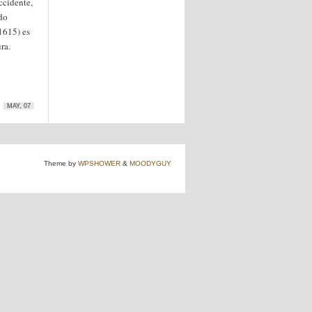
ccidente,
do
615) es
ra.
MAY, 07
Theme by
WPSHOWER
&
MOODYGUY