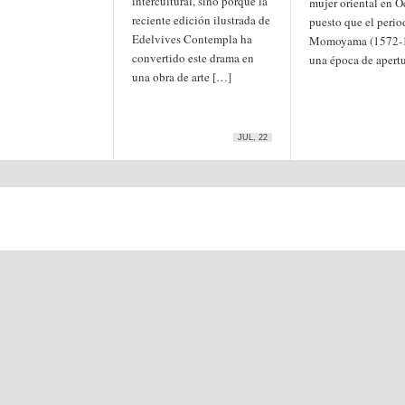
intercultural, sino porque la
mujer oriental en O
reciente edición ilustrada de
puesto que el perio
Edelvives Contempla ha
Momoyama (1572-1
convertido este drama en
una época de apertu
una obra de arte […]
JUL, 22