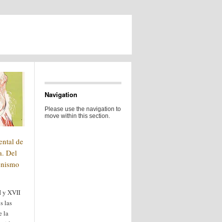
Navigation
Please use the navigation to
move within this section.
ental de
a. Del
onismo
I y XVII
s las
e la