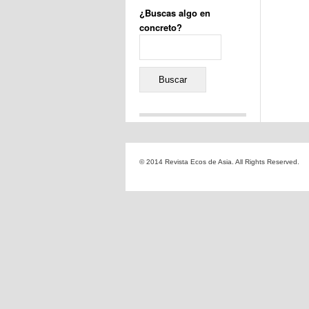
¿Buscas algo en
concreto?
Buscar:
Comentarios recientes
Jacqueline
en
«Recuerdos
© 2014 Revista Ecos de Asia. All Rights Reserved.
de la Alhambra» y la
reinvención de un género
Yiss
en
«Recuerdos de la
Alhambra» y la reinvención
de un género
Oscar Darío Rivero Gálvez
en
Los Shimazu y Ryûkyû:
Japón conquista Okinawa
Javier Brenes
en
Porcelana
de Kutani
Name *
en
«Recuerdos de
la Alhambra» y la
reinvención de un género