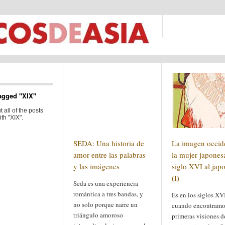
agged "XIX"
 all of the posts
th "XIX".
SEDA: Una historia de
La imagen occid
amor entre las palabras
la mujer japones
y las imágenes
siglo XVI al jap
(I)
Seda es una experiencia
romántica a tres bandas, y
Es en los siglos XV
no solo porque narre un
cuando encontramo
triángulo amoroso
primeras visiones d