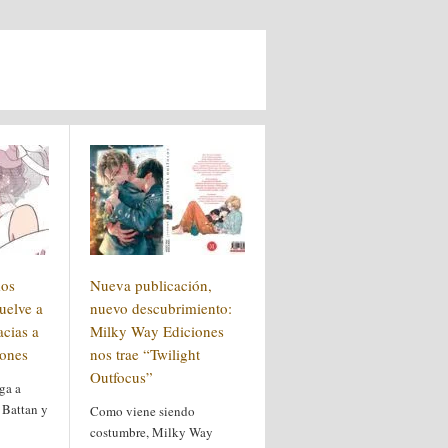
mos
Nueva publicación,
uelve a
nuevo descubrimiento:
acias a
Milky Way Ediciones
ones
nos trae “Twilight
Outfocus”
ga a
 Battan y
Como viene siendo
costumbre, Milky Way