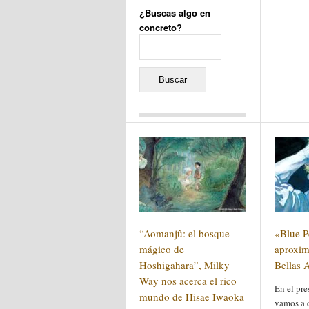
¿Buscas algo en
concreto?
Buscar:
Comentarios recientes
Jacqueline
en
«Recuerdos
de la Alhambra» y la
reinvención de un género
Yiss
en
«Recuerdos de la
Alhambra» y la reinvención
de un género
Oscar Darío Rivero Gálvez
en
Los Shimazu y Ryûkyû:
“Aomanjû: el bosque
«Blue P
Japón conquista Okinawa
Javier Brenes
en
Porcelana
mágico de
aproxim
de Kutani
Name *
Hoshigahara”, Milky
en
«Recuerdos de
Bellas 
la Alhambra» y la
Way nos acerca el rico
reinvención de un género
En el pre
mundo de Hisae Iwaoka
vamos a 