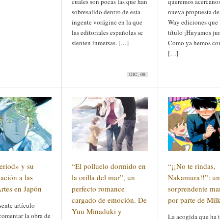
cuales son pocas las que han
queremos acercanos
sobresalido dentro de esta
nueva propuesta d
ingente vorágine en la que
Way ediciones que 
las editoriales españolas se
título ¡Huyamos jun
sienten inmersas. […]
Como ya hemos co
[…]
DIC, 09
eriod» y su
“El polluelo dormido en
“¡¡No te rindas,
ación a las
la orilla del mar”, un
Nakamura!!”: un
Artes en Japón
perfecto romance
sorprendente m
cargado de emoción. De
por parte de Mi
sente artículo
Yuu Minaduki y
comentar la obra de
La acogida que ha t