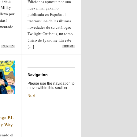
 a esta
Ediciones apuesta por una
e Milky
nueva mangaka no
lleva por
publicada en España al
tas!
traernos una de las últimas
mentado,
novedades de su catálogo:
Twilight Outfocus, un tomo
único de Jyanome. En este
[…]
JUN, 15
SEP, 01
Navigation
Please use the navigation to
move within this section.
Next
anga BL
lky Way
enido el