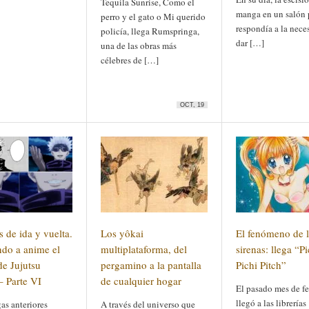
Tequila Sunrise, Como el
manga en un salón 
perro y el gato o Mi querido
respondía a la nece
policía, llega Rumspringa,
dar […]
una de las obras más
célebres de […]
OCT, 19
 de ida y vuelta.
Los yôkai
El fenómeno de l
do a anime el
multiplataforma, del
sirenas: llega “Pi
e Jujutsu
pergamino a la pantalla
Pichi Pitch”
– Parte VI
de cualquier hogar
El pasado mes de f
llegó a las librerías
as anteriores
A través del universo que