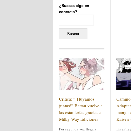
¿Buscas algo en
concreto?
Buscar:
Comentarios recientes
Jacqueline
en
«Recuerdos
de la Alhambra» y la
reinvención de un género
Yiss
en
«Recuerdos de la
Alhambra» y la reinvención
de un género
Oscar Darío Rivero Gálvez
en
Los Shimazu y Ryûkyû:
Crítica: “¡Huyamos
Caminos
Japón conquista Okinawa
Javier Brenes
en
Porcelana
juntas!” Battan vuelve a
Adaptan
de Kutani
Name *
las estanterías gracias a
en
«Recuerdos de
manga d
la Alhambra» y la
Milky Way Ediciones
Kaisen 
reinvención de un género
Por segunda vez llega a
En entreg