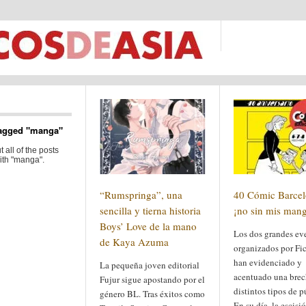
agged "manga"
 all of the posts
ith "manga".
“Rumspringa”, una
40 Cómic Barcel
sencilla y tierna historia
¡no sin mis man
Boys’ Love de la mano
Los dos grandes ev
de Kaya Azuma
organizados por Fi
han evidenciado y
La pequeña joven editorial
acentuado una brec
Fujur sigue apostando por el
distintos tipos de p
género BL. Tras éxitos como
En su día, la escisi