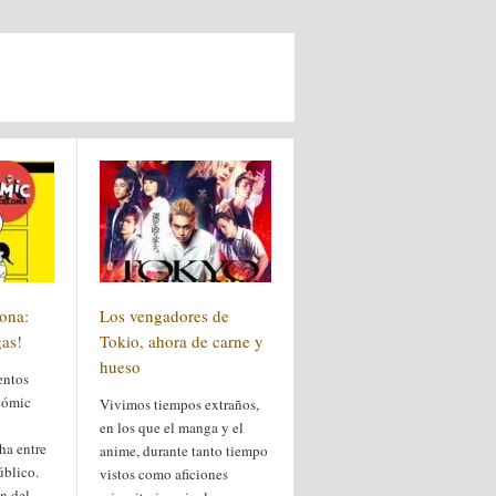
ona:
Los vengadores de
gas!
Tokio, ahora de carne y
hueso
entos
cómic
Vivimos tiempos extraños,
en los que el manga y el
ha entre
anime, durante tanto tiempo
úblico.
vistos como aficiones
ón del