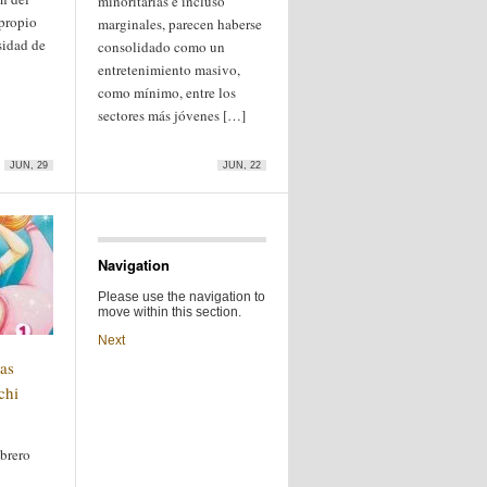
minoritarias e incluso
propio
marginales, parecen haberse
sidad de
consolidado como un
entretenimiento masivo,
como mínimo, entre los
sectores más jóvenes […]
JUN, 29
JUN, 22
Navigation
Please use the navigation to
move within this section.
Next
as
chi
ebrero