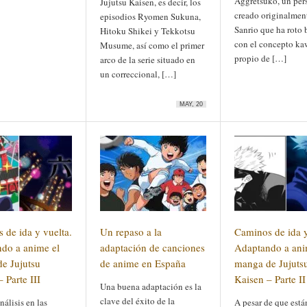
Aggretsuko, un per
Jujutsu Kaisen, es decir, los
creado originalmen
episodios Ryomen Sukuna,
Sanrio que ha roto 
Hitoku Shikei y Tekkotsu
con el concepto ka
Musume, así como el primer
propio de […]
arco de la serie situado en
un correccional, […]
MAY, 20
 de ida y vuelta.
Un repaso a la
Caminos de ida y
do a anime el
adaptación de canciones
Adaptando a ani
e Jujutsu
de anime en España
manga de Jujuts
 Parte III
Kaisen – Parte II
Una buena adaptación es la
clave del éxito de la
nálisis en las
A pesar de que está