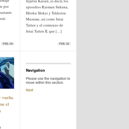
sonaje
Jujutsu Kaisen, es decir, los
te por
episodios Ryomen Sukuna,
bastante
Hitoku Shikei y Tekkotsu
waii
Musume, así como Jutai
Taiten y el comienzo de
Jutai Taiten II, que […]
FEB, 04
FEB, 02
Navigation
Please use the navigation to
move within this section.
Next
 vuelta.
me el
u
n