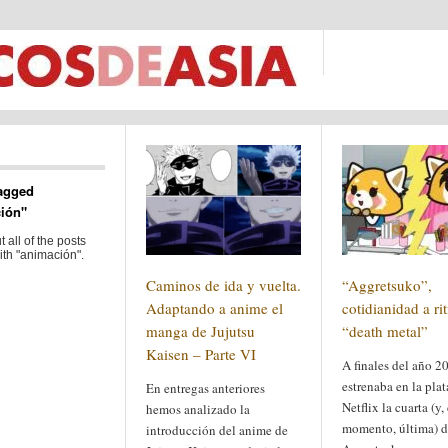
agged
ión"
 all of the posts
ith "animación".
Caminos de ida y vuelta.
“Aggretsuko”,
Adaptando a anime el
cotidianidad a r
manga de Jujutsu
“death metal”
Kaisen – Parte VI
A finales del año 2
estrenaba en la pla
En entregas anteriores
Netflix la cuarta (y,
hemos analizado la
momento, última) 
introducción del anime de