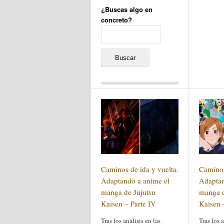
¿Buscas algo en
concreto?
Buscar:
Comentarios recientes
Jacqueline
en
«Recuerdos
de la Alhambra» y la
reinvención de un género
Yiss
en
«Recuerdos de la
Alhambra» y la reinvención
de un género
Oscar Darío Rivero Gálvez
en
Los Shimazu y Ryûkyû:
Caminos de ida y vuelta.
Caminos
Japón conquista Okinawa
Javier Brenes
en
Porcelana
Adaptando a anime el
Adaptan
de Kutani
Name *
manga de Jujutsu
en
«Recuerdos de
manga d
la Alhambra» y la
Kaisen – Parte IV
Kaisen –
reinvención de un género
Tras los análisis en las
Tras los a