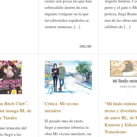
cuales son pocas las que han
Tequila Sunrise, C
sobresalido dentro de esta
perro y el gato o M
ingente vorágine en la que
policía, llega Rums
las editoriales españolas se
una de las obras má
sienten inmersas. […]
célebres de […]
DIC, 09
in Bitch Club”,
Crítica: Mi vecino
“Mi lindo minin
liar manga BL de
metalero
tierna y divertida
u Tanaka
de amor BL, de 
El pasado mes de enero
Kumota y Edicio
llegó a nuestras librerías la
imo trimestre del
Tomodomo
obra Mi vecino metalero, un
o llegó a las