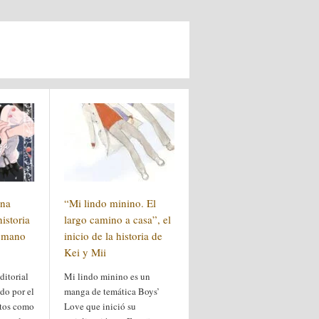
una
“Mi lindo minino. El
historia
largo camino a casa”, el
a mano
inicio de la historia de
Kei y Mii
ditorial
Mi lindo minino es un
do por el
manga de temática Boys’
itos como
Love que inició su