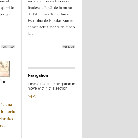
omo el
serialización en España a
i querido
finales de 2021 de la mano
pringa,
de Ediciones Tomodomo.
s
Esta obra de Haruko Kumota
consta actualmente de cinco
[…]
OCT, 19
ABR, 08
Navigation
Please use the navigation to
move within this section.
Next
o”: una
 historia
Haruko
nes