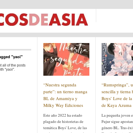
agged "yaoi"
 all of the posts
th "yaoi".
“Nuestra segunda
“Rumspringa”, 
parte”: un tierno manga
sencilla y tierna 
BL de Amamiya y
Boys’ Love de l
Milky Way Ediciones
de Kaya Azuma
Este año 2022 ha estado
La pequeña joven e
plagado de historietas de
Fujur sigue apostan
temática Boys’ Love, de las
género BL. Tras éx