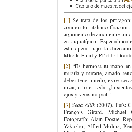
Ficha de la película en
Film
Capítulo de muestra del ej
[1]
Se trata de los protagoni
compositor italiano Giacomo 
argumento de amor entre un oc
en arquetípico. Especialment
esta ópera, bajo la direcció
Mirella Freni y Plácido Domi
[2]
“Es hermosa tu mano en t
mirarla y mirarte, amado seño
debes tener miedo, estoy cerca
rozar, esto es seda, ¿la siente
ojos y verás mi piel.”
[3]
Seda /Silk
(2007). País: C
François Girard, Michael 
Fotografía: Alain Dostie. Rep
Yakusho, Alfred Molina, Ken