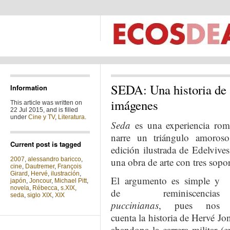
SEDA: Una historia de a
Information
imágenes
This article was written on
22 Jul 2015, and is filled
under
Cine y TV
,
Literatura
.
Seda
es una experiencia rom
narre un triángulo amoroso 
Current post is tagged
edición ilustrada de Edelviv
2007
,
alessandro baricco
,
una obra de arte con tres soporte
cine
,
Dautremer
,
François
Girard
,
Hervé
,
ilustración
,
El argumento es simple y
japón
,
Joncour
,
Michael Pitt
,
novela
,
Rébecca
,
s.XIX
,
de reminiscencias
seda
,
siglo XIX
,
XIX
puccinianas
, pues nos
cuenta la historia de Hervé Jo
abandona la carrera militar (