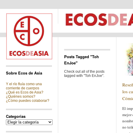
Posts Tagged "Toh
EnJoe"
Check out all of the posts
Sobre Ecos de Asia
tagged with "Toh EnJoe".
Reseñ
Y el río fluía como una
corriente de cuerpos
los c
¿Qué es Ecos de Asia?
¿Quiénes somos?
Cómi
¿Cómo puedes colaborar?
El imp
mejor 
Categorias
nombre
Categorias
no tei