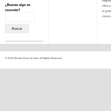
empire
¿Buscas algo en
obra es
concreto?
el gra
Buscar:
cienci
Comentarios recientes
Jacqueline
en
«Recuerdos
© 2018 Revista Ecos de Asia. All Rights Reserved.
de la Alhambra» y la
reinvención de un género
Yiss
en
«Recuerdos de la
Alhambra» y la reinvención
de un género
Oscar Darío Rivero Gálvez
en
Los Shimazu y Ryûkyû:
Japón conquista Okinawa
Javier Brenes
en
Porcelana
de Kutani
Name *
en
«Recuerdos de
la Alhambra» y la
reinvención de un género