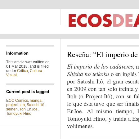
Reseña: “El imperio d
Information
This article was written on
El imperio de los cadáveres
, 
01 Mar 2018, and is filled
under
Crítica
,
Cultura
Shisha no teikoku
o en inglés
Visual
.
por Satoshi Itô, el gran escrit
en 2009 con tan solo treinta 
Current post is tagged
Itoh (o Project Itô), con su f
ECC Cómics
,
manga
,
lo que ésta tuvo que ser final
project itoh
,
Satoshi Itô
,
seinen
,
Toh EnJoe
,
EnJoe. Al mismo tiempo, l
Tomoyuki Hino
Tomoyuki Hino, y traída a Es
volúmenes.