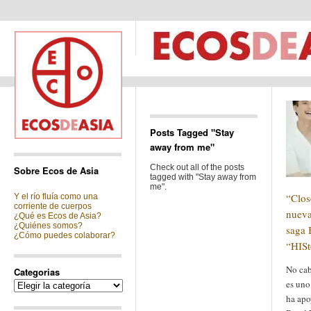
Posts Tagged "Stay
away from me"
Check out all of the posts
Sobre Ecos de Asia
tagged with "Stay away from
me".
“Clos
Y el río fluía como una
corriente de cuerpos
nueva
¿Qué es Ecos de Asia?
¿Quiénes somos?
saga 
¿Cómo puedes colaborar?
“HISt
No cab
Categorias
es uno
Categorias
ha apo