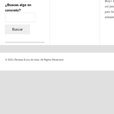
Boys’ 
¿Buscas algo en
así ju
concreto?
país fa
Buscar:
amante
Comentarios recientes
Jacqueline
en
«Recuerdos
© 2021 Revista Ecos de Asia. All Rights Reserved.
de la Alhambra» y la
reinvención de un género
Yiss
en
«Recuerdos de la
Alhambra» y la reinvención
de un género
Oscar Darío Rivero Gálvez
en
Los Shimazu y Ryûkyû:
Japón conquista Okinawa
Javier Brenes
en
Porcelana
de Kutani
Name *
en
«Recuerdos de
la Alhambra» y la
reinvención de un género