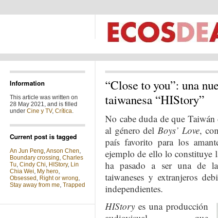
“Close to you”: una nue
Information
taiwanesa “HIStory”
This article was written on
28 May 2021, and is filled
under
Cine y TV
,
Crítica
.
No cabe duda de que Taiwán e
al género del
Boys’ Love
, co
Current post is tagged
país favorito para los aman
An Jun Peng
,
Anson Chen
,
ejemplo de ello lo constituye 
Boundary crossing
,
Charles
ha pasado a ser una de las
Tu
,
Cindy Chi
,
HIStory
,
Lin
Chia Wei
,
My hero
,
taiwaneses y extranjeros deb
Obsessed
,
Right or wrong
,
Stay away from me
,
Trapped
independientes.
HIStory
es una producción
audiovisual que