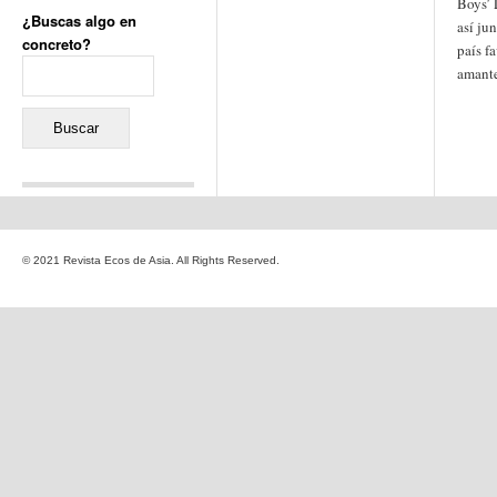
Boys’ 
¿Buscas algo en
así ju
concreto?
país fa
Buscar:
amante
Comentarios recientes
Jacqueline
en
«Recuerdos
© 2021 Revista Ecos de Asia. All Rights Reserved.
de la Alhambra» y la
reinvención de un género
Yiss
en
«Recuerdos de la
Alhambra» y la reinvención
de un género
Oscar Darío Rivero Gálvez
en
Los Shimazu y Ryûkyû:
Japón conquista Okinawa
Javier Brenes
en
Porcelana
de Kutani
Name *
en
«Recuerdos de
la Alhambra» y la
reinvención de un género