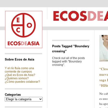
Posts Tagged "Boundary
crossing"
Check out all of the posts
Sobre Ecos de Asia
tagged with "Boundary
crossing".
“Clos
Y el río fluía como una
corriente de cuerpos
nueva
¿Qué es Ecos de Asia?
¿Quiénes somos?
saga 
¿Cómo puedes colaborar?
“HISt
No cab
Categorias
es uno
Categorias
ha apo