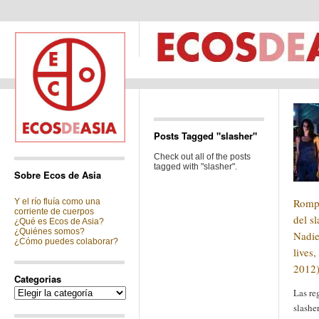
Posts Tagged "slasher"
Check out all of the posts
tagged with "slasher".
Sobre Ecos de Asia
Rompi
Y el río fluía como una
corriente de cuerpos
del s
¿Qué es Ecos de Asia?
¿Quiénes somos?
Nadie
¿Cómo puedes colaborar?
lives
2012
Categorias
Categorias
Las re
slashe