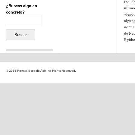
inqueb
¿Buscas algo en
último
concreto?
viendo
Buscar:
alguna
normas
de Nad
Ryûhei
Comentarios recientes
Jacqueline
en
«Recuerdos
© 2015 Revista Ecos de Asia. All Rights Reserved.
de la Alhambra» y la
reinvención de un género
Yiss
en
«Recuerdos de la
Alhambra» y la reinvención
de un género
Oscar Darío Rivero Gálvez
en
Los Shimazu y Ryûkyû:
Japón conquista Okinawa
Javier Brenes
en
Porcelana
de Kutani
Name *
en
«Recuerdos de
la Alhambra» y la
reinvención de un género