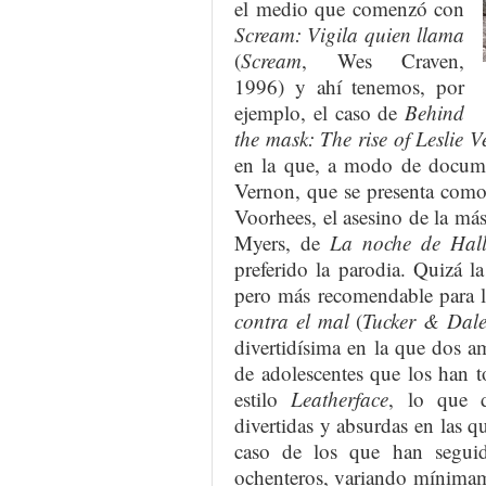
el medio que comenzó con
Scream: Vigila quien llama
(
Scream
, Wes Craven,
1996) y ahí tenemos, por
ejemplo, el caso de
Behind
the mask: The rise of Leslie 
en la que, a modo de documen
Vernon, que se presenta com
Voorhees, el asesino de la m
Myers, de
La noche de Hal
preferido la parodia. Quizá 
pero más recomendable para 
contra el mal
(
Tucker & Dale 
divertidísima en la que dos a
de adolescentes que los han 
estilo
Leatherface
, lo que d
divertidas y absurdas en las q
caso de los que han segui
ochenteros, variando mínimam