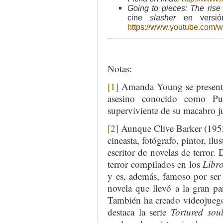
Going to pieces: The rise 
cine
slasher
en versión
https://www.youtube.com/
Notas:
[1]
Amanda Young se presenta
asesino conocido como Puz
superviviente de su macabro j
[2]
Aunque Clive Barker (1952- )
cineasta, fotógrafo, pintor, il
escritor de novelas de terror. 
terror compilados en los
Libr
y es, además, famoso por ser
novela que llevó a la gran pa
También ha creado videojuegos
destaca la serie
Tortured sou