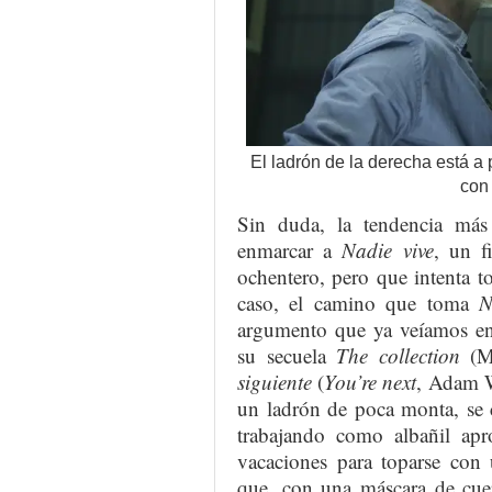
El ladrón de la derecha está a
con
Sin duda, la tendencia má
enmarcar a
Nadie vive
, un 
ochentero, pero que intenta t
caso, el camino que toma
N
argumento que ya veíamos 
su secuela
The collection
(Ma
siguiente
(
You’re next
, Adam 
un ladrón de poca monta, se 
trabajando como albañil apr
vacaciones para toparse co
que, con una máscara de cuer