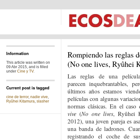
Rompiendo las reglas de
Information
(No one lives, Ryûhei 
This article was written on
09 Abr 2015, and is filled
under
Cine y TV
.
Las reglas de una pelícu
parecen inquebrantables, pe
Current post is tagged
últimos años estamos viend
cine de terror
,
nadie vive
,
películas con algunas variacio
Ryûhei Kitamura
,
slasher
normas clásicas. En el caso
vive
(
No one lives
, Ryûhei 
2012), una joven pareja es as
una banda de ladrones. Cua
registrando el coche de su