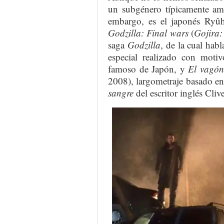
un subgénero típicamente amer
embargo, es el japonés Ryû
Godzilla: Final wars
(
Gojira:
saga
Godzilla
, de la cual hab
especial realizado con motiv
famoso de Japón, y
El vagón
2008), largometraje basado en
sangre
del escritor inglés Cliv