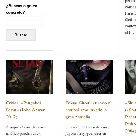
pelícu
¿Buscas algo en
consag
concreto?
Parási
Buscar:
fácilm
contex
el […]
Comentarios recientes
Jacqueline
en
«Recuerdos
de la Alhambra» y la
reinvención de un género
Yiss
en
«Recuerdos de la
Alhambra» y la reinvención
de un género
Oscar Darío Rivero Gálvez
en
Los Shimazu y Ryûkyû:
Crítica: «Pengabdi
Tokyo Ghoul: cuando el
«Shut
Japón conquista Okinawa
Javier Brenes
en
Porcelana
Setan» (Joko Anwar,
canibalismo invade la
(«Shu
de Kutani
Name *
2017)
en
«Recuerdos de
gran pantalla
Pisan
la Alhambra» y la
Park
reinvención de un género
Aunque el cine de terror
Cuando hablamos de cine
2004),
asiático pueda haber
japonés hay que tener en