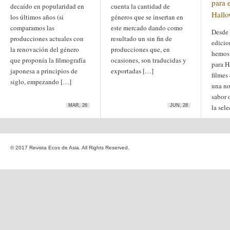
para 
decaído en popularidad en
cuenta la cantidad de
Etiquetas
Hall
los últimos años (si
anime
géneros que se insertan en
animación
arte
comparamos las
este mercado dando como
arte
arte contemporáneo
Desde 
bl
producciones actuales con
resultado un sin fin de
barcelona
japonés
edicio
China
la renovación del género
producciones que, en
boys'love
hemos 
que proponía la filmografía
ocasiones, son traducidas y
cine
para H
Cine chino
cine indio
japonesa a principios de
exportadas […]
corea
Corea
filmes 
Cine japonés
siglo, empezando […]
del Sur
cómic
crítica
edo
una no
estados unidos
especial
sabor o
exposición
fotografía
MAR, 26
JUN, 28
la sel
homosexualidad
hong
India
irán
kong
islam
japón
japonismo
manga
© 2017 Revista Ecos de Asia. All Rights Reserved.
literatura
Meiji
Milky Way Ediciones
netflix
mujer
periodo edo
segunda guerra
satori
mundial
tailandia
taiwan
yaoi
ukiyo-e
tokio
vietnam
Zaragoza
Sobre Ecos de Asia