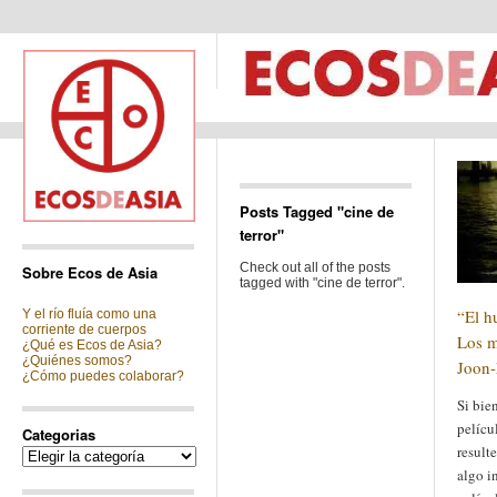
Posts Tagged "cine de
terror"
Check out all of the posts
Sobre Ecos de Asia
tagged with "cine de terror".
“El h
Y el río fluía como una
corriente de cuerpos
Los m
¿Qué es Ecos de Asia?
¿Quiénes somos?
Joon
¿Cómo puedes colaborar?
Si bie
pelícu
Categorias
resulte
Categorias
algo in