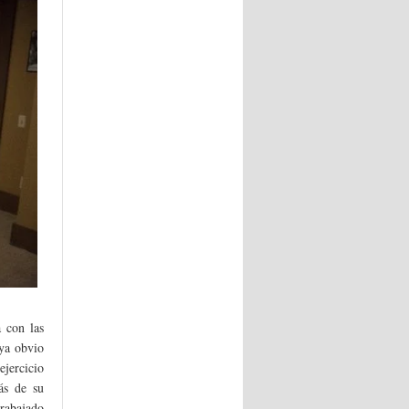
 con las
 ya obvio
ejercicio
ás de su
rabajado