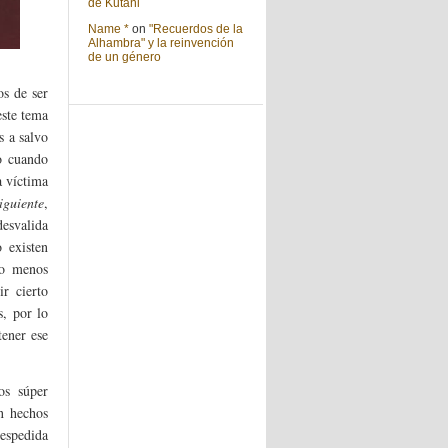
de Kutani
Name *
on
"Recuerdos de la
Alhambra" y la reinvención
de un género
os de ser
este tema
s a salvo
co cuando
a víctima
iguiente
,
desvalida
 existen
 o menos
r cierto
s, por lo
tener ese
os súper
en hechos
espedida