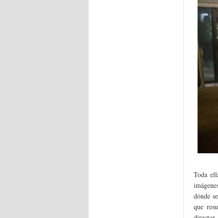
Toda ell
imágenes
dónde se
que res
director