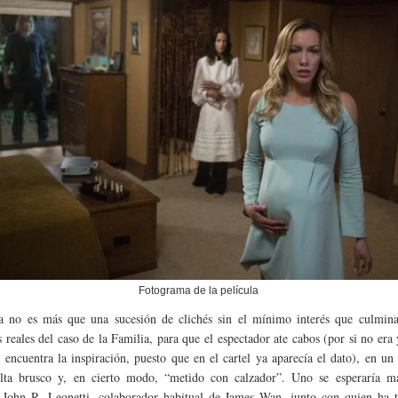
Fotograma de la película
a no es más que una sucesión de clichés sin el mínimo interés que culmina
 reales del caso de la Familia, para que el espectador ate cabos (por si no era
 encuentra la inspiración, puesto que en el cartel ya aparecía el dato), en un 
ulta brusco y, en cierto modo, “metido con calzador”. Uno se esperaría m
, John R. Leonetti, colaborador habitual de James Wan, junto con quien ha t