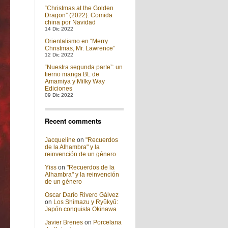
“Christmas at the Golden
Dragon” (2022): Comida
china por Navidad
14 Dic 2022
Orientalismo en “Merry
Christmas, Mr. Lawrence”
12 Dic 2022
“Nuestra segunda parte”: un
tierno manga BL de
Amamiya y Milky Way
Ediciones
09 Dic 2022
Recent comments
Jacqueline
on
"Recuerdos
de la Alhambra" y la
reinvención de un género
Yiss
on
"Recuerdos de la
Alhambra" y la reinvención
de un género
Oscar Darío Rivero Gálvez
on
Los Shimazu y Ryûkyû:
Japón conquista Okinawa
Javier Brenes
on
Porcelana