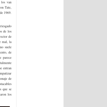
 los van
ron Tate,
 de 1969.
rriesgado
s de los
rector de
 mal, la
no suele
tento, de
e parece
otalmente
ue entran
empatizar
sonaje de
tacables
as que se
aron los