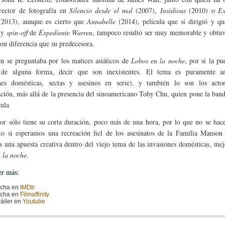
rector de fotografía en
Silencio desde el mal
(2007),
Insidious
(2010) o
Ex
2013), aunque es cierto que
Annabelle
(2014), película que sí dirigió y qu
a y
spin-off
de
Expediente Warren
, tampoco resultó ser muy memorable y obtuv
con diferencia que su predecesora.
en se preguntaba por los matices asiáticos de
Lobos en la noche
, por si la p
r de alguna forma, decir que son inexistentes. El tema es puramente a
ones domésticas, sectas y asesinos en serie), y también lo son los acto
ción, más allá de la presencia del sinoamericano Toby Chu, quien pone la ban
cula
or sólo tiene su corta duración, poco más de una hora, por lo que no se hac
to si esperamos una recreación fiel de los asesinatos de la Familia Manson
 una apuesta creativa dentro del viejo tema de las invasiones domésticas, mej
 la noche
.
er más:
icha en
IMDb
icha en
Filmaffinity
ráiler en
Youtube