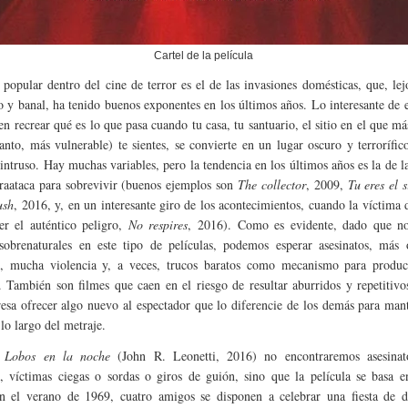
Cartel de la película
popular dentro del cine de terror es el de las invasiones domésticas, que, lej
vo y banal, ha tenido buenos exponentes en los últimos años. Lo interesante de 
en recrear qué es lo que pasa cuando tu casa, tu santuario, el sitio en el que má
tanto, más vulnerable) te sientes, se convierte en un lugar oscuro y terrorífi
 intruso. Hay muchas variables, pero la tendencia en los últimos años es la de l
raataca para sobrevivir (buenos ejemplos son
The collector
, 2009,
Tu eres el s
ush
, 2016, y, en un interesante giro de los acontecimientos, cuando la víctima 
ser el auténtico peligro,
No respires
, 2016). Como es evidente, dado que no
sobrenaturales en este tipo de películas, podemos esperar asesinatos, más
s, mucha violencia y, a veces, trucos baratos como mecanismo para produci
. También son filmes que caen en el riesgo de resultar aburridos y repetitivo
resa ofrecer algo nuevo al espectador que lo diferencie de los demás para man
 lo largo del metraje.
n
Lobos en la noche
(John R. Leonetti, 2016) no encontraremos asesinat
s, víctimas ciegas o sordas o giros de guión, sino que la película se basa 
en el verano de 1969, cuatro amigos se disponen a celebrar una fiesta de d