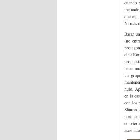
cuando s
matando 
que esta
Ni más n
Basar un
(no entr
protagoni
cine Rom
propuest
tener mu
un grup
mantener
nulo. Ap
en la ca
con los 
Sharon e
porque l
convier
asesinat