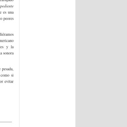
pediente
e es una
o peores
udiéramos
mericano
res y la
da sonora
e pesada,
 como si
or evitar