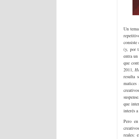
Un tema 
repetiti
consiste 
(y, por 
entra un
que cont
2011,
H
resulta 
matices 
creativo
suspense
que inte
interés a
Pero e
creativo
reales: 