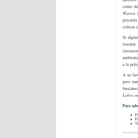
como di
Warren
(
precuel
críticas 
Si algui
rescata
(invasi
ambienta
a la pelí
A su fav
pero tan
buscamos
Lobos en
Para sab
F
F
T