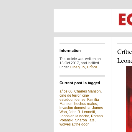
Críti
Information
Leone
This article was written on
13 Oct 2017, and is filled
under
Cine y TV
,
Crítica
.
Current post is tagged
años 60
,
Charles Manson
,
cine de terror
,
cine
estadounidense
,
Familia
Manson
,
hechos reales
,
invasión doméstica
,
James
Wan
,
John R. Leonetti
,
Lobos en la noche
,
Roman
Polanski
,
Sharon Tate
,
wolves at the door