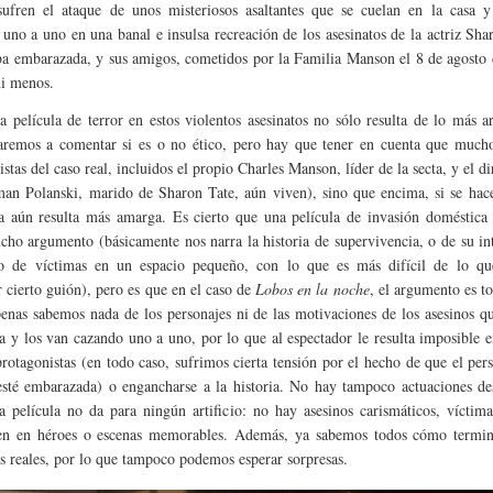
ufren el ataque de unos misteriosos asaltantes que se cuelan en la casa y
uno a uno en una banal e insulsa recreación de los asesinatos de la actriz Sha
ba embarazada, y sus amigos, cometidos por la Familia Manson el 8 de agosto
i menos.
a película de terror en estos violentos asesinatos no sólo resulta de lo más a
aremos a comentar si es o no ético, pero hay que tener en cuenta que mucho
stas del caso real, incluidos el propio Charles Manson, líder de la secta, y el di
an Polanski, marido de Sharon Tate, aún viven), sino que encima, si se hace
a aún resulta más amarga. Es cierto que una película de invasión doméstica 
cho argumento (básicamente nos narra la historia de supervivencia, o de su in
o de víctimas en un espacio pequeño, con lo que es más difícil de lo qu
 cierto guión), pero es que en el caso de
Lobos en la noche
, el argumento es t
enas sabemos nada de los personajes ni de las motivaciones de los asesinos q
sa y los van cazando uno a uno, por lo que al espectador le resulta imposible 
protagonistas (en todo caso, sufrimos cierta tensión por el hecho de que el per
sté embarazada) o engancharse a la historia. No hay tampoco actuaciones des
a película no da para ningún artificio: no hay asesinos carismáticos, víctim
ten en héroes o escenas memorables. Además, ya sabemos todos cómo termin
os reales, por lo que tampoco podemos esperar sorpresas.