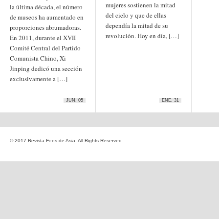
mujeres sostienen la mitad
Etiquetas
la última década, el número
del cielo y que de ellas
anime
de museos ha aumentado en
animación
arte
dependía la mitad de su
proporciones abrumadoras.
arte
arte contemporáneo
bl
revolución. Hoy en día, […]
En 2011, durante el XVII
barcelona
japonés
China
Comité Central del Partido
boys'love
Comunista Chino, Xi
cine
Cine chino
cine indio
Jinping dedicó una sección
corea
Corea
Cine japonés
exclusivamente a […]
del Sur
cómic
crítica
edo
estados unidos
especial
exposición
fotografía
JUN, 05
ENE, 31
homosexualidad
hong
India
irán
kong
islam
japón
japonismo
manga
© 2017 Revista Ecos de Asia. All Rights Reserved.
literatura
Meiji
Milky Way Ediciones
netflix
mujer
periodo edo
segunda guerra
satori
mundial
tailandia
taiwan
yaoi
ukiyo-e
tokio
vietnam
Zaragoza
Sobre Ecos de Asia