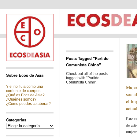
Posts Tagged "Partido
Comunista Chino"
Check out all of the posts
Sobre Ecos de Asia
tagged with "Partido
Comunista Chino".
Mujer
Y el río fluía como una
corriente de cuerpos
socia
¿Qué es Ecos de Asia?
¿Quiénes somos?
el Im
¿Cómo puedes colaborar?
actua
Este es
Categorias
de art
Categorias
mujere