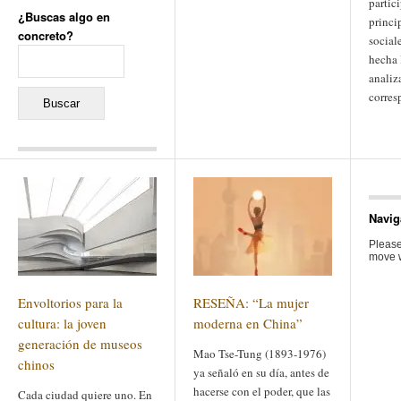
partic
¿Buscas algo en
princi
concreto?
social
Buscar:
hecha 
analiz
corres
Comentarios recientes
Jacqueline
en
«Recuerdos
de la Alhambra» y la
Navig
reinvención de un género
Yiss
en
«Recuerdos de la
Please
Alhambra» y la reinvención
move w
de un género
Oscar Darío Rivero Gálvez
en
Los Shimazu y Ryûkyû:
Envoltorios para la
RESEÑA: “La mujer
Japón conquista Okinawa
Javier Brenes
en
Porcelana
cultura: la joven
moderna en China”
de Kutani
Name *
generación de museos
en
«Recuerdos de
Mao Tse-Tung (1893-1976)
la Alhambra» y la
chinos
reinvención de un género
ya señaló en su día, antes de
hacerse con el poder, que las
Cada ciudad quiere uno. En