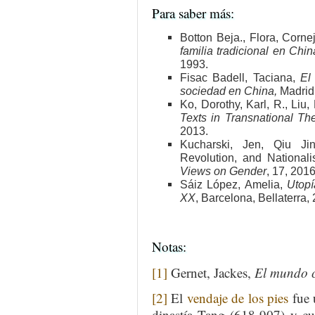
Para saber más:
Botton Beja., Flora, Corn
familia tradicional en Chin
1993.
Fisac Badell, Taciana,
El
sociedad en China,
Madrid,
Ko, Dorothy, Karl, R., Liu, 
Texts in Transnational Th
2013.
Kucharski, Jen, Qiu Ji
Revolution, and National
Views on Gender
, 17, 201
Sáiz López, Amelia,
Utopi
XX
, Barcelona, Bellaterra,
Notas:
[1]
Gernet, Jackes,
El mundo 
[2]
El
vendaje de los pies
fue 
dinastía Tang (618-907) y cu