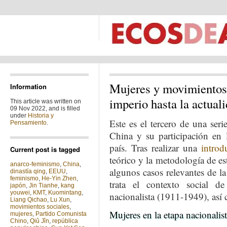
Mujeres y movimientos 
Information
imperio hasta la actuali
This article was written on
09 Nov 2022, and is filled
under
Historia y
Este es el tercero de una seri
Pensamiento
.
China y su participación en 
país. Tras realizar una
introd
Current post is tagged
teórico y la metodología de est
anarco-feminismo
,
China
,
algunos casos relevantes de l
dinastía qing
,
EEUU
,
feminismo
,
He-Yin Zhen
,
trata el contexto social d
japón
,
Jin Tianhe
,
kang
youwei
,
KMT
,
Kuomintang
,
nacionalista (1911-1949), así 
Liang Qichao
,
Lu Xun
,
movimientos sociales
,
Mujeres en la etapa nacionalist
mujeres
,
Partido Comunista
Chino
,
Qiû Jǐn
,
república