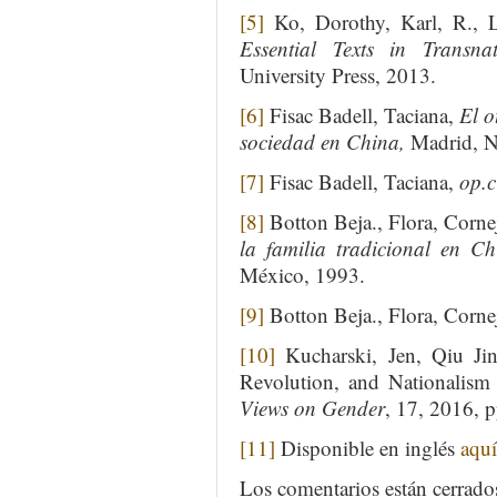
[5]
Ko, Dorothy, Karl, R., 
Essential Texts in Transna
University Press, 2013.
[6]
Fisac Badell, Taciana,
El o
sociedad en China,
Madrid, N
[7]
Fisac Badell, Taciana,
op.c
[8]
Botton Beja., Flora, Corn
la familia tradicional en Ch
México, 1993.
[9]
Botton Beja., Flora, Corn
[10]
Kucharski, Jen, Qiu Ji
Revolution, and Nationalism
Views on Gender
, 17, 2016, 
[11]
Disponible en inglés
aquí
Los comentarios están cerrado