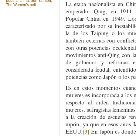
popular china
,
Sun Yat Sen
,
La etapa nacionalista en Chi
The Women’s bell
emperador Qing, en 1911, h
Popular China en 1949. Los 
caracterizado por su inestabi
la de los Taiping o los mu
también externas con conflic
con otras potencias occidenta
movimientos anti-Qing con la
de gobierno y reformas en
considerada feudal, entendid
potencias como Japón o los paí
Es en estos momentos cuand
mujeres es incorporada a los
respecto al orden tradiciona
mujeres, sufragistas femeninas
a la creación de escuelas fe
nipón, ya que en esos años J
EEUU.
[3]
En Japón es donde 