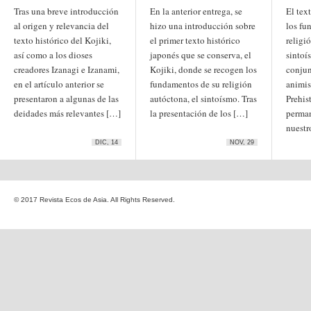
Etiquetas
Tras una breve introducción
En la anterior entrega, se
El tex
anime
al origen y relevancia del
hizo una introducción sobre
los fu
animación
arte
texto histórico del Kojiki,
arte
el primer texto histórico
religi
arte contemporáneo
bl
barcelona
japonés
así como a los dioses
japonés que se conserva, el
sintoí
China
boys'love
creadores Izanagi e Izanami,
Kojiki, donde se recogen los
conjun
cine
en el artículo anterior se
fundamentos de su religión
animis
Cine chino
cine indio
presentaron a algunas de las
corea
autóctona, el sintoísmo. Tras
Prehis
Corea
Cine japonés
del Sur
deidades más relevantes […]
cómic
la presentación de los […]
perman
crítica
edo
estados unidos
especial
nuestr
exposición
fotografía
DIC, 14
NOV, 29
homosexualidad
hong
India
irán
kong
islam
japón
japonismo
manga
© 2017 Revista Ecos de Asia. All Rights Reserved.
literatura
Meiji
Milky Way Ediciones
netflix
mujer
periodo edo
segunda guerra
satori
mundial
tailandia
taiwan
yaoi
ukiyo-e
tokio
vietnam
Zaragoza
Sobre Ecos de Asia