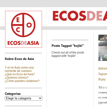
Posts Tagged "kojiki"
Check out all of the posts
tagged with "kojiki".
Sobre Ecos de Asia
Infor
Y el río fluía como una
corriente de cuerpos
Japan
¿Qué es Ecos de Asia?
¿Quiénes somos?
Parte 
¿Cómo puedes colaborar?
Tal y 
coment
Categorias
es com
Categorias
japoné