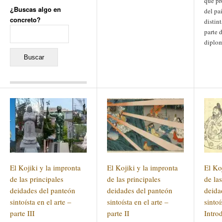
que pr
¿Buscas algo en
del pa
concreto?
distin
Buscar:
parte 
diplo
Comentarios recientes
Jacqueline
en
«Recuerdos
de la Alhambra» y la
reinvención de un género
Yiss
en
«Recuerdos de la
Alhambra» y la reinvención
de un género
Oscar Darío Rivero Gálvez
en
Los Shimazu y Ryûkyû:
El Kojiki y la impronta
El Kojiki y la impronta
El Ko
Japón conquista Okinawa
Javier Brenes
en
Porcelana
de las principales
de las principales
de las
de Kutani
Name *
deidades del panteón
en
«Recuerdos de
deidades del panteón
deida
la Alhambra» y la
sintoísta en el arte –
sintoísta en el arte –
sintoí
reinvención de un género
parte III
parte II
Intro