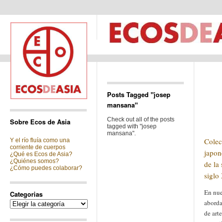
Posts Tagged "josep
mansana"
Check out all of the posts
Sobre Ecos de Asia
tagged with "josep
mansana".
Colec
Y el río fluía como una
corriente de cuerpos
japon
¿Qué es Ecos de Asia?
¿Quiénes somos?
de la
¿Cómo puedes colaborar?
siglo
En nue
Categorias
aborda
Categorias
de art