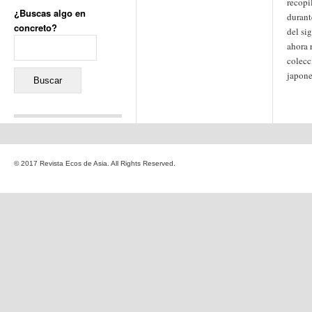
recopi
¿Buscas algo en
durant
concreto?
del si
Buscar:
ahora 
colecc
japone
Comentarios recientes
Jacqueline
en
«Recuerdos
© 2017 Revista Ecos de Asia. All Rights Reserved.
de la Alhambra» y la
reinvención de un género
Yiss
en
«Recuerdos de la
Alhambra» y la reinvención
de un género
Oscar Darío Rivero Gálvez
en
Los Shimazu y Ryûkyû:
Japón conquista Okinawa
Javier Brenes
en
Porcelana
de Kutani
Name *
en
«Recuerdos de
la Alhambra» y la
reinvención de un género