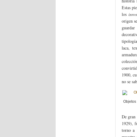
historia
Estas pi
los
inro
origen s
guardar
decorati
tipologí
laca, te
armadur
colecció
convirti
1900, cu
no se sa
Objetos 
De gran 
1929), f
torno a 
muestra 