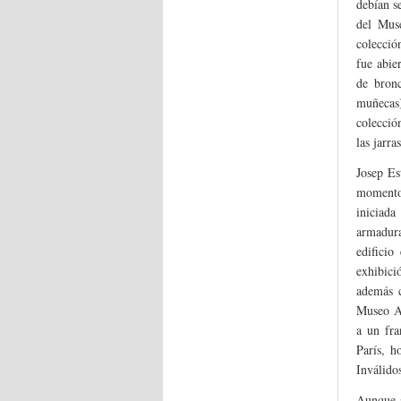
debían s
del Mus
colecció
fue abie
de bronc
muñecas)
colecció
las jarr
Josep Es
momento
iniciada
armadura
edificio
exhibici
además c
Museo Ar
a un fra
París, h
Inválidos
Aunque s