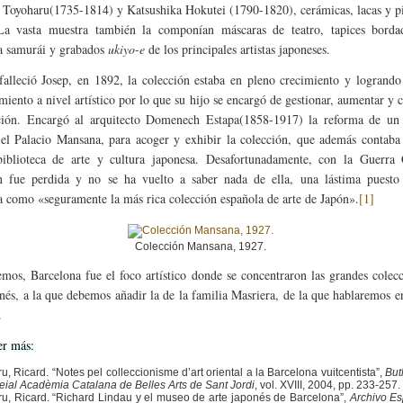
Toyoharu(1735-1814) y Katsushika Hokutei (1790-1820), cerámicas, lacas y pi
 La vasta muestra también la componían máscaras de teatro, tapices borda
a samurái y grabados
ukiyo-e
de los principales artistas japoneses.
alleció Josep, en 1892, la colección estaba en pleno crecimiento y logrando
miento a nivel artístico por lo que su hijo se encargó de gestionar, aumentar y 
ción. Encargó al arquitecto Domenech Estapa(1858-1917) la reforma de un e
el Palacio Mansana, para acoger y exhibir la colección, que además contaba
iblioteca de arte y cultura japonesa. Desafortunadamente, con la Guerra C
n fue perdida y no se ha vuelto a saber nada de ella, una lástima puesto
da como «seguramente la más rica colección española de arte de Japón».
[1]
Colección Mansana, 1927.
os, Barcelona fue el foco artístico donde se concentraron las grandes colec
onés, a la que debemos añadir la de la familia Masriera, de la que hablaremos e
.
er más:
ru, Ricard. “Notes pel colleccionisme d’art oriental a la Barcelona vuitcentista”,
Butl
eial Acadèmia Catalana de Belles Arts de Sant Jordi
, vol. XVIII, 2004, pp. 233-257.
ru, Ricard. “Richard Lindau y el museo de arte japonés de Barcelona”,
Archivo E