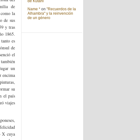
de Kutani
milia de
Name *
on
"Recuerdos de la
s como la
Alhambra" y la reinvención
de un género
o de sus
59 y tras
ño 1865.
 tanto es
cónsul de
senció el
 también
lugar un
or encima
pinturas,
formar su
n el país
zó viajes
aponeses,
felicidad
o X cuya