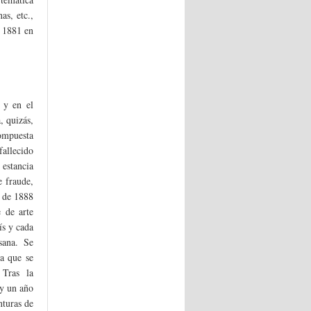
as, etc.,
 1881 en
 y en el
, quizás,
compuesta
fallecido
 estancia
e fraude,
a de 1888
e de arte
ís y cada
sana. Se
la que se
 Tras la
 y un año
nturas de