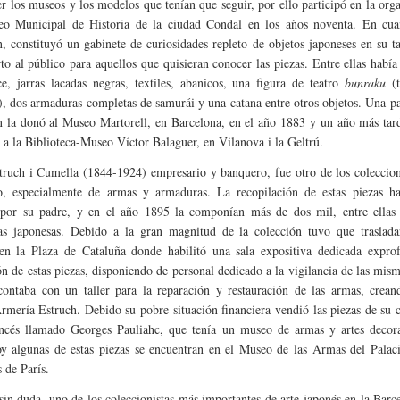
er los museos y los modelos que tenían que seguir, por ello participó en la org
eo Municipal de Historia de la ciudad Condal en los años noventa. En cua
n, constituyó un gabinete de curiosidades repleto de objetos japoneses en su ta
rto al público para aquellos que quisieran conocer las piezas. Entre ellas había
e, jarras lacadas negras, textiles, abanicos, una figura de teatro
bunraku
(
, dos armaduras completas de samurái y una catana entre otros objetos. Una pa
n la donó al Museo Martorell, en Barcelona, en el año 1883 y un año más tar
as a la Biblioteca-Museo Víctor Balaguer, en Vilanova i la Geltrú.
truch i Cumella (1844-1924) empresario y banquero, fue otro de los coleccion
, especialmente de armas y armaduras. La recopilación de estas piezas ha
 por su padre, y en el año 1895 la componían más de dos mil, entre ellas
s japonesas. Debido a la gran magnitud de la colección tuvo que traslada
 en la Plaza de Cataluña donde habilitó una sala expositiva dedicada exprof
ón de estas piezas, disponiendo de personal dedicado a la vigilancia de las mis
ontaba con un taller para la reparación y restauración de las armas, creand
mería Estruch. Debido su pobre situación financiera vendió las piezas de su 
ncés llamado Georges Pauliahc, que tenía un museo de armas y artes decora
oy algunas de estas piezas se encuentran en el Museo de las Armas del Palac
 de París.
in duda, uno de los coleccionistas más importantes de arte japonés en la Barc