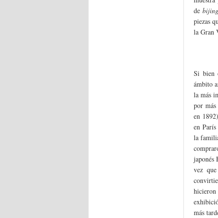
de
bijin
piezas q
la Gran 
Si bien 
ámbito a
la más i
por más 
en 1892)
en París
la famil
compraro
japonés 
vez que
convirti
hiciero
exhibici
más tard