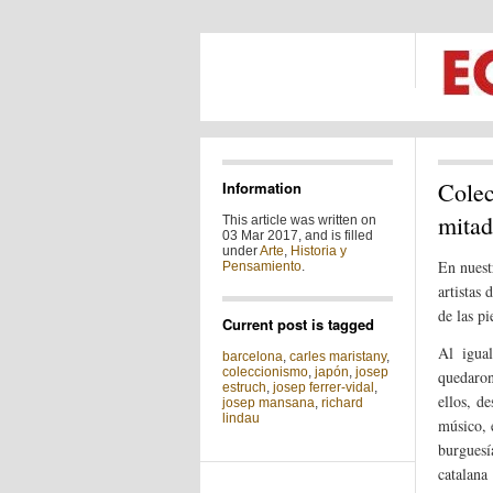
Colec
Information
mitad
This article was written on
03 Mar 2017, and is filled
under
Arte
,
Historia y
En nuest
Pensamiento
.
artistas
de las pi
Current post is tagged
Al igual
barcelona
,
carles maristany
,
coleccionismo
,
japón
,
josep
quedaron
estruch
,
josep ferrer-vidal
,
ellos, d
josep mansana
,
richard
lindau
músico, 
burguesí
catalana