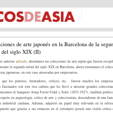
ciones de arte japonés en la Barcelona de la segu
 del siglo XIX (II)
ro anterior
artículo
, abordamos las colecciones de arte nipón que fueron recopi
 durante la segunda mitad del siglo XIX en Barcelona, ahora retomamos el cole
ezas japonesas, en este caso atesoradas por empresarios.
 que los pintores, ilustradores, críticos, etc. fueron muchos los empresa
 fascinados con esta rica cultura que les llevó a atesorar grandes coleccion
estacamos al banquero Josep Ferrer-Vidal y Soler (1853-1927), también político
experto en arqueología, crítico de arte y coleccionista, descendiente de una fami
a industrial catalana. Además, adquirió un papel muy relevante en la esfera
 puesto que gracias a sus estancias en el extranjero poseía una visión crític