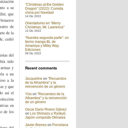
anización
“Christmas at the Golden
nto a su
Dragon” (2022): Comida
china por Navidad
ller, que
14 Dic 2022
 braseros
Orientalismo en “Merry
teatro de
Christmas, Mr. Lawrence”
12 Dic 2022
rte de la
“Nuestra segunda parte”: un
de, cedió
tierno manga BL de
Amamiya y Milky Way
Ediciones
09 Dic 2022
istas del
bía sido
 armas y
Recent comments
rla a un
Jacqueline
on
"Recuerdos
eso a la
de la Alhambra" y la
mas y que
reinvención de un género
o así el
Yiss
on
"Recuerdos de la
Alhambra" y la reinvención
colección
de un género
tivas en
Oscar Darío Rivero Gálvez
io de los
on
Los Shimazu y Ryûkyû:
Japón conquista Okinawa
Javier Brenes
on
Porcelana
elona del