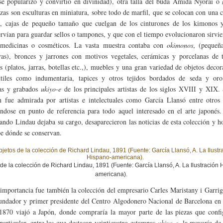
 se popularizó y convirtió en divinidad), otra talla del buda Amida Nyorai o
ezas son esculturas en miniatura, sobre todo de marfil, que se colocan con una 
s
, cajas de pequeño tamaño que cuelgan de los cinturones de los kimonos 
ervían para guardar sellos o tampones, y que con el tiempo evolucionaron sirvi
 medicinas o cosméticos. La vasta muestra contaba con
okimonos
, (pequeña
vas), bronces y jarrones con motivos vegetales, cerámicas y porcelanas de t
as (platos, jarras, botellas etc.,), muebles y una gran variedad de objetos deco
xtiles como indumentaria, tapices y otros tejidos bordados de seda y oro
as y grabados
ukiyo-e
de los principales artistas de los siglos XVIII y XIX.
n fue admirada por artistas e intelectuales como García Llansó entre otros
éndose en punto de referencia para todo aquel interesado en el arte japonés
ando Lindau dejaba su cargo, desaparecieron las noticias de esta colección y h
be dónde se conservan.
de la colección de Richard Lindau, 1891 (Fuente: García Llansó, A. La Ilustración 
americana).
importancia fue también la colección del empresario Carles Maristany i Garri
undador y primer presidente del Centro Algodonero Nacional de Barcelona en
1870 viajó a Japón, donde compraría la mayor parte de las piezas que confi
particular, entre las que destacan veinticuatro estampas
ukiyo-e
, la mayoría de