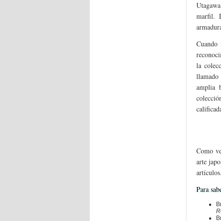
Utagawa 
marfil.
armadur
Cuando f
reconoci
la colec
llamado 
amplia b
colecció
califica
Como vem
arte jap
artículos
Para sab
B
R
B