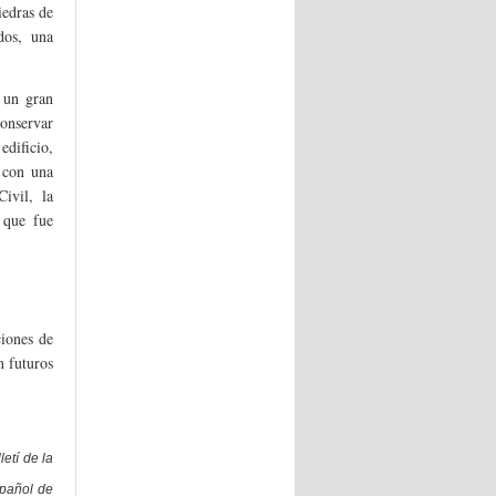
edras de
dos, una
 un gran
conservar
dificio,
 con una
ivil, la
 que fue
ciones de
n futuros
letí de la
spañol de