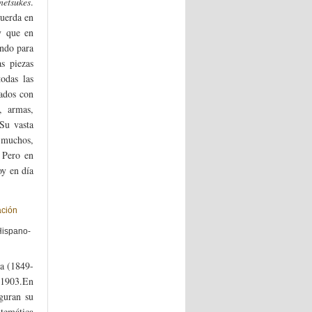
netsukes
.
cuerda en
y que en
endo para
s piezas
odas las
rados con
, armas,
 Su vasta
 muchos,
. Pero en
oy en día
Hispano-
ga (1849-
 1903.En
guran su
 temática