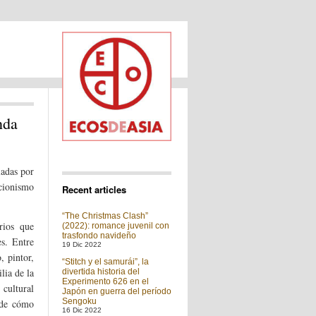
nda
ladas por
ccionismo
Recent articles
“The Christmas Clash”
rios que
(2022): romance juvenil con
trasfondo navideño
es. Entre
19 Dic 2022
, pintor,
“Stitch y el samurái”, la
lia de la
divertida historia del
Experimento 626 en el
 cultural
Japón en guerra del período
Sengoku
a de cómo
16 Dic 2022