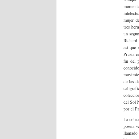
momento
intelect
mujer de
tres her
un segun
Richard 
así que 
Prusia e
fin del 
conoci
movimien
de las d
caligraf
colecció
del Sol 
por el Pa
La colec
poseía v
llamado 