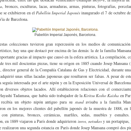
ga
, bronces, esculturas, lacas, armaduras, armas, pinturas, fotografías, porcelan
ue se exhibieron en el
Pabellón Imperial Japonés
inaugurado el 7 de octubre de
Vía de Barcelona.
Pabellón Imperial Japonés, Barcelona.
estas colecciones tuvieron gran repercusión en los medios de comunicación
rtístico, hay una que destacó por encima de las demás: la de la familia Mansana
mportante gracias al impacto que causó en la esfera artística. La compilación, 
de tres mil doscientas piezas, tiene su origen en 1885 cuando Josep Mansana (
, director general de la Compañía Catalana de Gas y Electricidad, durante una
 adquirió unas sillas lacadas japonesas que resultaron ser falsas. A pesar de est
ia seguía interesada por el arte nipón y en la Exposición Universal de Barcelon
n diversos objetos lacados. Allí establecieron relaciones con el comerciant
Hayashi Tadamasa, que había sido trabajador de la
Kiritsu Kosho Kaisha
en Par
 recibía un objeto nipón antiguo para su
stand
avisaba a la familia Man
eron en los mejores clientes del pabellón japonés de la muestra de 1888, en 
n con pinturas, bronces, cerámicas, marfiles, sedas, muebles y esmaltes.
ón, en 1889 viajaron a París donde adquirieron
inros, netsukes
y un portapipas,
e realizaron una segunda estancia en París donde Josep Mansana compró dos pi