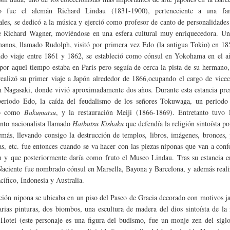
 fue el alemán Richard Lindau (1831-1900), perteneciente a una fa
uales, se dedicó a la música y ejerció como profesor de canto de personalidade
 Richard Wagner, moviéndose en una esfera cultural muy enriquecedora. Un
manos, llamado Rudolph, visitó por primera vez Edo (la antigua Tokio) en 18
do viaje entre 1861 y 1862, se estableció como cónsul en Yokohama en el a
por aquel tiempo estaba en París pero seguía de cerca la pista de su hermano,
realizó su primer viaje a Japón alrededor de 1866,ocupando el cargo de vice
n Nagasaki, donde vivió aproximadamente dos años. Durante esta estancia pre
periodo Edo, la caída del feudalismo de los señores Tokuwaga, un periodo
do como
Bakumatsu
, y la restauración Meiji (1866-1869). Entretanto tuvo 
to nacionalista llamado
Haibutsu Kishaku
que defendía la religión sintoísta p
emás, llevando consigo la destrucción de templos, libros, imágenes, bronces, 
ías, etc. fue entonces cuando se va hacer con las piezas niponas que van a con
n y que posteriormente daría como fruto el Museo Lindau. Tras su estancia e
Naciente fue nombrado cónsul en Marsella, Bayona y Barcelona, y además reali
cífico, Indonesia y Australia.
ción nipona se ubicaba en un piso del Paseo de Gracia decorado con motivos j
arias pinturas, dos biombos, una escultura de madera del dios sintoísta de la 
Hotei (este personaje es una figura del budismo, fue un monje zen del sigl