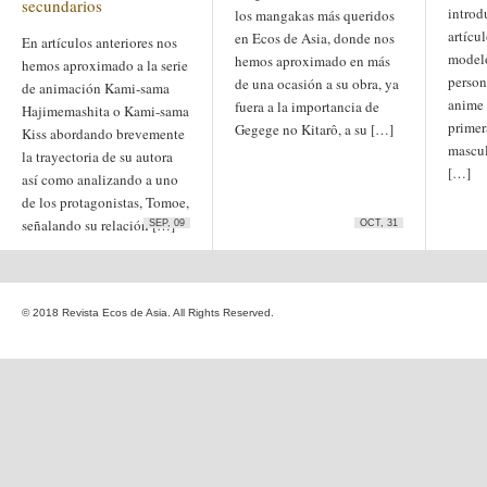
secundarios
introd
Etiquetas
los mangakas más queridos
anime
artícu
en Ecos de Asia, donde nos
En artículos anteriores nos
animación
arte
modelo
hemos aproximado en más
arte
arte contemporáneo
hemos aproximado a la serie
bl
person
barcelona
de una ocasión a su obra, ya
japonés
de animación Kami-sama
China
anime 
fuera a la importancia de
boys'love
Hajimemashita o Kami-sama
primer
Gegege no Kitarô, a su […]
cine
Kiss abordando brevemente
Cine chino
cine indio
mascul
corea
Corea
la trayectoria de su autora
Cine japonés
[…]
del Sur
cómic
así como analizando a uno
crítica
edo
estados unidos
especial
de los protagonistas, Tomoe,
exposición
fotografía
señalando su relación […]
SEP, 09
OCT, 31
homosexualidad
hong
India
irán
kong
islam
japón
japonismo
manga
© 2018 Revista Ecos de Asia. All Rights Reserved.
literatura
Meiji
Milky Way Ediciones
netflix
mujer
periodo edo
segunda guerra
satori
mundial
tailandia
taiwan
yaoi
ukiyo-e
tokio
vietnam
Zaragoza
Sobre Ecos de Asia