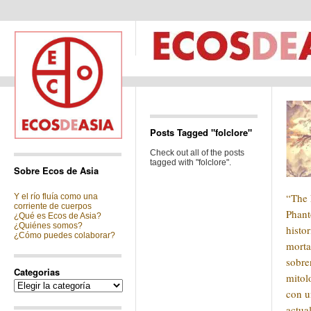
Posts Tagged "folclore"
Check out all of the posts
tagged with "folclore".
Sobre Ecos de Asia
“The 
Y el río fluía como una
corriente de cuerpos
Phant
¿Qué es Ecos de Asia?
¿Quiénes somos?
histo
¿Cómo puedes colaborar?
morta
sobre
Categorias
mitol
Categorias
con 
actua