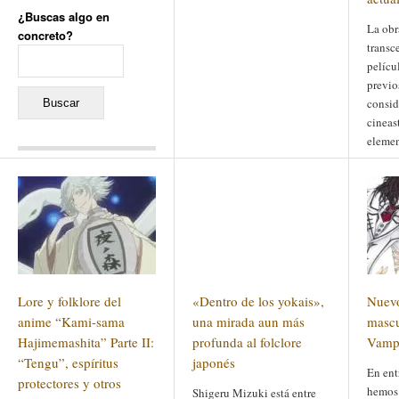
¿Buscas algo en
La obr
concreto?
transc
Buscar:
pelícu
previo
consid
cineas
elemen
para e
Comentarios recientes
nuestr
Jacqueline
en
«Recuerdos
de la Alhambra» y la
reinvención de un género
Yiss
en
«Recuerdos de la
Alhambra» y la reinvención
de un género
Oscar Darío Rivero Gálvez
en
Los Shimazu y Ryûkyû:
Lore y folklore del
«Dentro de los yokais»,
Nuev
Japón conquista Okinawa
Javier Brenes
en
Porcelana
anime “Kami-sama
una mirada aun más
mascu
de Kutani
Name *
Hajimemashita” Parte II:
en
«Recuerdos de
profunda al folclore
Vampi
la Alhambra» y la
“Tengu”, espíritus
japonés
reinvención de un género
En ent
protectores y otros
hemos 
Shigeru Mizuki está entre