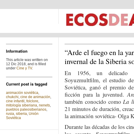
“Arde el fuego en la ya
Information
invernal de la Siberia so
This article was written on
12 Dic 2018, and is filled
under
Cine y TV
.
En 1956, un delicado c
Soyuzmultfilm, el estudio d
Current post is tagged
Soviética, ganó el premio de
animación soviética
,
ficción para la juventud.
Ar
chukchi
,
cine de animación
,
también conocido como
La l
cine infantil
,
folclore
,
mitología siberiana
,
nenets
,
21 minutos de duración, creaci
pueblos paleosiberianos
,
rusia
,
siberia
,
Unión
la animación soviética- Olga 
Soviética
Durante las décadas de los cin
los sesenta, Soyuzmultfilm