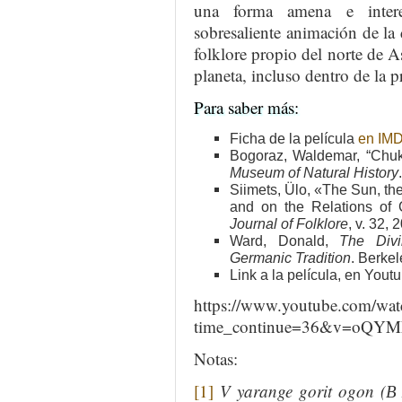
una forma amena e interes
sobresaliente animación de la
folklore propio del norte de A
planeta, incluso dentro de la p
Para saber más:
Ficha de la película
en IMD
Bogoraz, Waldemar, “Chu
Museum of Natural History
Siimets, Ülo, «The Sun, t
and on the Relations of C
Journal of Folklore
, v. 32,
Ward, Donald,
The Divi
Germanic Tradition
. Berkel
Link a la película, en Yout
https://www.youtube.com/wat
time_continue=36&v=oQ
Notas:
[1]
V yarange gorit ogon (В