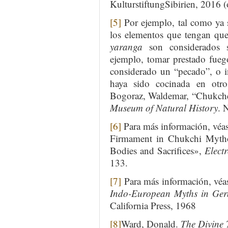
KulturstiftungSibirien, 2016 (
[5]
Por ejemplo, tal como ya s
los elementos que tengan que 
yaranga
son considerados s
ejemplo, tomar prestado fue
considerado un “pecado”, o i
haya sido cocinada en otro
Bogoraz, Waldemar, “Chukch
Museum of Natural History
. 
[6]
Para más información, véa
Firmament in Chukchi Mythol
Bodies and Sacrifices»,
Elect
133.
[7]
Para más información, vé
Indo-European Myths in Ger
California Press, 1968
[8]
Ward, Donald.
The Divine