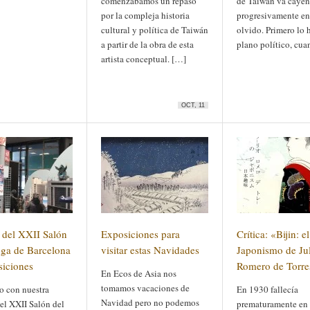
comenzábamos un repaso
de Taiwán va caye
por la compleja historia
progresivamente en
cultural y política de Taiwán
olvido. Primero lo 
a partir de la obra de esta
plano político, cu
artista conceptual. […]
OCT, 11
 del XXII Salón
Exposiciones para
Crítica: «Bijin: el
ga de Barcelona
visitar estas Navidades
Japonismo de Ju
siciones
Romero de Torre
En Ecos de Asia nos
tomamos vacaciones de
o con nuestra
En 1930 fallecía
Navidad pero no podemos
el XXII Salón del
prematuramente en