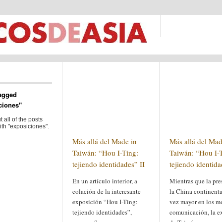
agged
ciones"
 all of the posts
th "exposiciones".
Más allá del Made in
Más allá del Mad
Taiwán: “Hou I-Ting:
Taiwán: “Hou I-
tejiendo identidades” II
tejiendo identida
En un artículo interior, a
Mientras que la pre
colación de la interesante
la China continenta
exposición “Hou I-Ting:
vez mayor en los m
tejiendo identidades”,
comunicación, la e