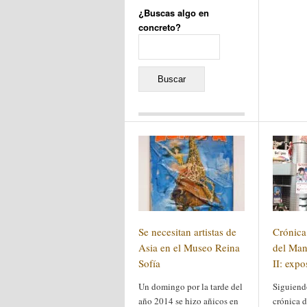
¿Buscas algo en
concreto?
Buscar:
Comentarios recientes
Jacqueline
en
«Recuerdos
de la Alhambra» y la
reinvención de un género
Yiss
en
«Recuerdos de la
Alhambra» y la reinvención
de un género
Oscar Darío Rivero Gálvez
en
Los Shimazu y Ryûkyû:
Se necesitan artistas de
Crónica
Japón conquista Okinawa
Javier Brenes
en
Porcelana
Asia en el Museo Reina
del Man
de Kutani
Name *
Sofía
en
«Recuerdos de
II: expo
la Alhambra» y la
reinvención de un género
Un domingo por la tarde del
Siguiend
año 2014 se hizo añicos en
crónica d