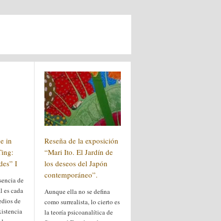
e in
Reseña de la exposición
Ting:
“Mari Ito. El Jardín de
des” I
los deseos del Japón
contemporáneo”.
sencia de
l es cada
Aunque ella no se defina
edios de
como surrealista, lo cierto es
xistencia
la teoría psicoanalítica de