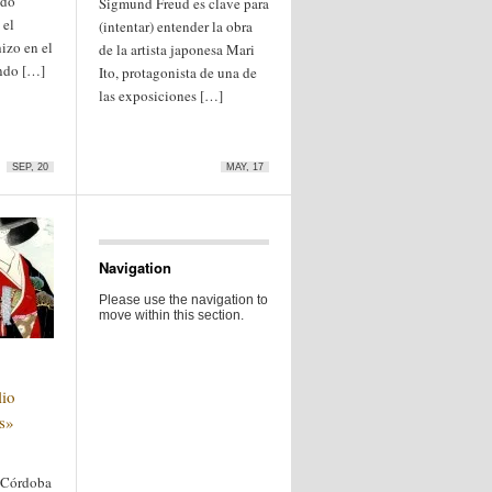
ndo
Sigmund Freud es clave para
 el
(intentar) entender la obra
hizo en el
de la artista japonesa Mari
ando […]
Ito, protagonista de una de
las exposiciones […]
SEP, 20
MAY, 17
Navigation
Please use the navigation to
move within this section.
lio
s»
 Córdoba