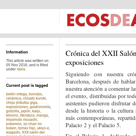
Crónica del XXII Salón
Information
exposiciones
This article was written on
05 Nov 2016, and is filled
under
Varia
.
Siguiendo con nuestra cr
Barcelona, después de hablar
Current post is tagged
nuestra atención a comentar la
belén ortega
,
bonsáis
,
el evento, distribuidas por tod
cerámica
,
chisato kuroki
,
asistentes pudieron disfrutar 
choju jinbutsu giga
,
exposiciones
,
gastronomía
,
desde la historia o la cultura
godzilla
,
japón
,
kaiju
,
kimono
,
literatura
,
manga
,
más contemporáneas, repartida
miyamoto musashi
,
Palacio 2 y el Palacio 5.
pokemon
,
so-chan no
boken
,
tomás hijo
,
ukiyo-e
,
wagashi
,
XXII salón del
En el Palacio 1, dedicado a