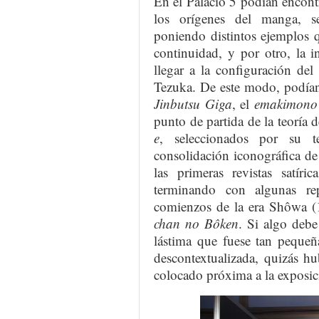
En el Palacio 5 podían encont
los orígenes del manga, s
poniendo distintos ejemplos q
continuidad, y por otro, la i
llegar a la configuración de
Tezuka. De este modo, podía
Jinbutsu Giga
, el
emakimono
punto de partida de la teoría 
e
, seleccionados por su t
consolidación iconográfica de
las primeras revistas satír
terminando con algunas rep
comienzos de la era Shôwa (
chan no Bôken
. Si algo debe
lástima que fuese tan pequeñ
descontextualizada, quizás h
colocado próxima a la exposic