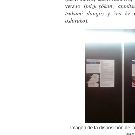
verano (
mizu-yôkan
,
anmits
tsukumi
dango
) y los de i
oshiruko
).
Imagen de la disposición de l
wag