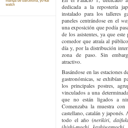
manga de barcelona
,
yo-kai
watch
dedicada a la repostería j
instalado para los talleres 
paneles centrándose en el
wa
una exposición que podía pasa
de los asistentes, ya que est
comedor que atraía al público
día y, por la distribución inte
zona de paso. Sin embarg
atractivo.
Basándose en las estaciones d
gastronómicas, se exhibían p
los principales postres, ag
vinculados a una determinada
que no están ligados a nin
Comenzaba la muestra con 
castellano, catalán y japonés.
todo el año (
nerikiri
,
daifuk
(
hishi-mochi
,
kashiwamochi