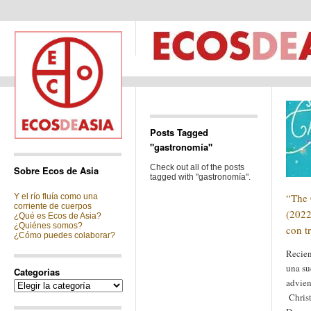
Posts Tagged
"gastronomía"
Check out all of the posts
Sobre Ecos de Asia
tagged with "gastronomía".
“The 
Y el río fluía como una
corriente de cuerpos
(2022
¿Qué es Ecos de Asia?
¿Quiénes somos?
con t
¿Cómo puedes colaborar?
Recien
una su
Categorias
advien
Categorias
Christ