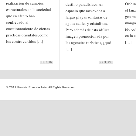
realización de cambios
Oishin
Etiquetas
destino paradisiaco, un
estructurales en la sociedad
anime
el lan
espacio que nos evoca a
animación
arte
que en efecto han
gourme
largas playas solitarias de
arte
arte contemporáneo
bl
conllevado al
manga
barcelona
aguas azules y cristalinas.
japonés
cuestionamiento de ciertas
China
ido co
Pero además de esta idílica
boys'love
prácticas orientales, como
en la 
imagen promocionada por
cine
Cine chino
cine indio
los controvertidos […]
[…]
las agencias turísticas, ¿qué
corea
Corea
Cine japonés
[…]
del Sur
cómic
crítica
edo
estados unidos
especial
exposición
fotografía
DIC, 16
OCT, 22
homosexualidad
hong
India
irán
kong
islam
japón
japonismo
manga
© 2019 Revista Ecos de Asia. All Rights Reserved.
literatura
Meiji
Milky Way Ediciones
netflix
mujer
periodo edo
segunda guerra
satori
mundial
tailandia
taiwan
yaoi
ukiyo-e
tokio
vietnam
Zaragoza
Sobre Ecos de Asia