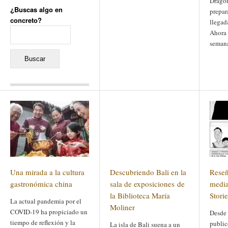
Dragon
¿Buscas algo en
prepar
concreto?
llegad
Buscar:
Ahora 
seman
Comentarios recientes
Jacqueline
en
«Recuerdos
de la Alhambra» y la
reinvención de un género
Yiss
en
«Recuerdos de la
Alhambra» y la reinvención
de un género
Oscar Darío Rivero Gálvez
en
Los Shimazu y Ryûkyû:
Una mirada a la cultura
Descubriendo Bali en la
Reseñ
Japón conquista Okinawa
Javier Brenes
en
Porcelana
gastronómica china
sala de exposiciones de
medi
de Kutani
Name *
en
«Recuerdos de
la Biblioteca María
Stori
La actual pandemia por el
la Alhambra» y la
Moliner
reinvención de un género
COVID-19 ha propiciado un
Desde 
tiempo de reflexión y la
public
La isla de Bali suena a un