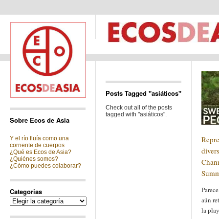
Posts Tagged "asiáticos"
Check out all of the posts
tagged with "asiáticos".
Sobre Ecos de Asia
Repre
Y el río fluía como una
corriente de cuerpos
diver
¿Qué es Ecos de Asia?
¿Quiénes somos?
Chann
¿Cómo puedes colaborar?
Summ
Parece
Categorias
aún re
Categorias
la pla