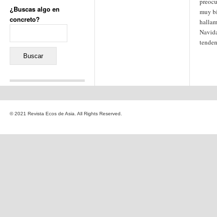
preocu
¿Buscas algo en
muy b
concreto?
hallam
Buscar:
Navida
tenden
Comentarios recientes
Jacqueline
en
«Recuerdos
© 2021 Revista Ecos de Asia. All Rights Reserved.
de la Alhambra» y la
reinvención de un género
Yiss
en
«Recuerdos de la
Alhambra» y la reinvención
de un género
Oscar Darío Rivero Gálvez
en
Los Shimazu y Ryûkyû:
Japón conquista Okinawa
Javier Brenes
en
Porcelana
de Kutani
Name *
en
«Recuerdos de
la Alhambra» y la
reinvención de un género