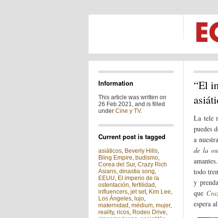
“El i
Information
asiát
This article was written on
26 Feb 2021, and is filled
under
Cine y TV
.
La tele 
puedes d
Current post is tagged
a nuestr
de la os
asiáticos
,
Beverly Hills
,
Bling Empire
,
budismo
,
amantes…
Corea del Sur
,
Crazy Rich
todo tre
Asians
,
dinastia song
,
EEUU
,
El imperio de la
y prenda
ostentación
,
fertilidad
,
influencers
,
jet set
,
Kim Lee
,
que
Cra
Los Ángeles
,
lujo
,
espera al
maternidad
,
médium
,
mujer
,
reality
,
ricos
,
Rodeo Drive
,