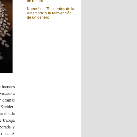
de Kutani
Name *
on
"Recuerdos de la
Alhambra" y la reinvención
de un género
 rincones
vistazo a
 y dramas
Kreider:
fia donde
e trabaja
porada y
 ricos. A