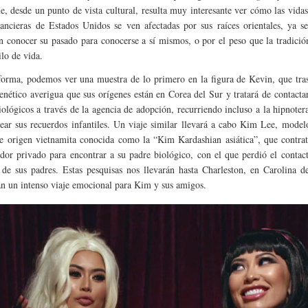
ue, desde un punto de vista cultural, resulta muy interesante ver cómo las vidas
inancieras de Estados Unidos se ven afectadas por sus raíces orientales, ya s
en conocer su pasado para conocerse a sí mismos, o por el peso que la tradici
ilo de vida.
forma, podemos ver una muestra de lo primero en la figura de Kevin, que tra
genético averigua que sus orígenes están en Corea del Sur y tratará de contacta
iológicos a través de la agencia de adopción, recurriendo incluso a la hipnoter
ear sus recuerdos infantiles. Un viaje similar llevará a cabo Kim Lee, model
e origen vietnamita conocida como la “Kim Kardashian asiática”, que contrat
ador privado para encontrar a su padre biológico, con el que perdió el contact
 de sus padres. Estas pesquisas nos llevarán hasta Charleston, en Carolina d
n un intenso viaje emocional para Kim y sus amigos.