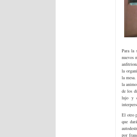
Para la 
nuevos m
anfitrio
la organ
la mesa.
la animo
de los d
lujo y 
interper
El otro 
que dar
autodest
por frau