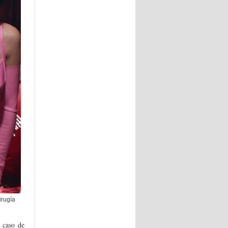
irugía
l caso de