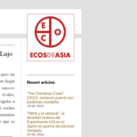
 Lujo
o pero no
en llegar
Recent articles
 imperio
rivales,
“The Christmas Clash”
(2022): romance juvenil con
Ángeles a
trasfondo navideño
19 Dic 2022
n: coches
“Stitch y el samurái”, la
ensasteis
divertida historia del
o que os
Experimento 626 en el
Japón en guerra del período
Sengoku
16 Dic 2022