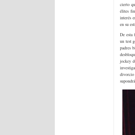
cierto q
élites f
interés 
en su est
De esta 
un test 
padres b
desbloqu
jockey d
investig
divorcio
supondrá