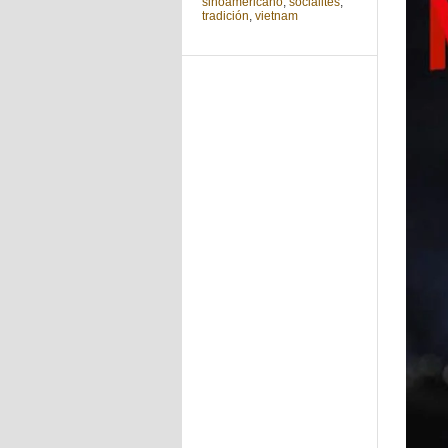
sinoamericano
,
socialités
,
tradición
,
vietnam