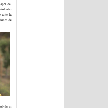
apel del
iolentas
o ante la
ciones de
ambién es