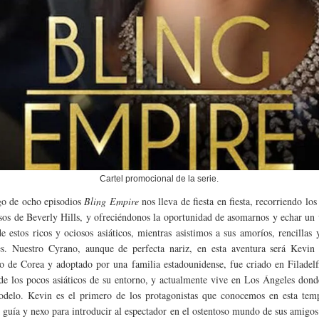
Cartel promocional de la serie.
go de ocho episodios
Bling Empire
nos lleva de fiesta en fiesta, recorriendo los
sos de Beverly Hills, y ofreciéndonos la oportunidad de asomarnos y echar un 
de estos ricos y ociosos asiáticos, mientras asistimos a sus amoríos, rencillas
es. Nuestro Cyrano, aunque de perfecta nariz, en esta aventura será Kevin 
io de Corea y adoptado por una familia estadounidense, fue criado en Filadel
de los pocos asiáticos de su entorno, y actualmente vive en Los Ángeles dond
delo. Kevin es el primero de los protagonistas que conocemos en esta tem
e guía y nexo para introducir al espectador en el ostentoso mundo de sus amigos