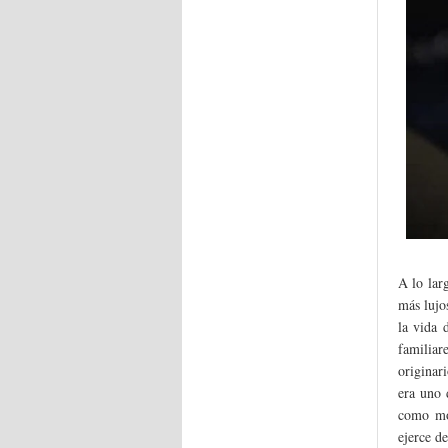
A lo lar
más lujo
la vida 
familiar
originar
era uno 
como mo
ejerce d