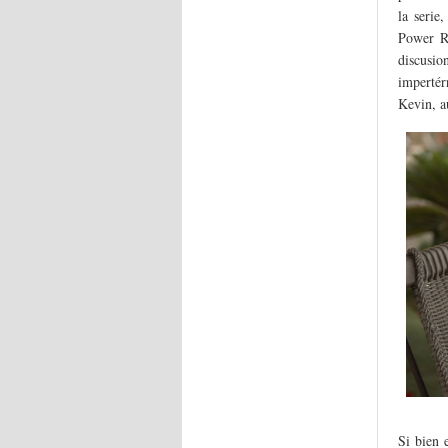
la serie
Power Ra
discusio
impertér
Kevin, a
Si bien 