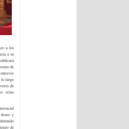
zo a los
cia a su
odificará
xtremo de
 entrever
 lo largo
iverso de
s crisis
terracial
 deseo y
detenido
ienzo de