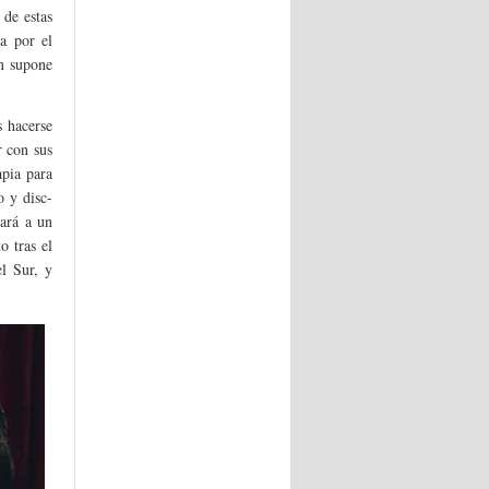
 de estas
ea por el
ón supone
s hacerse
r con sus
apia para
o y disc-
ará a un
o tras el
el Sur, y