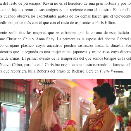
ia del resto de personajes, Kevin no es el heredero de una gran fortuna y por lo
 con el lujo extremo de sus amigos es tan reciente como el nuestro. Es por ell
es cuando observa los exorbitantes gastos de los demás hacen que el televiden
edio empatice más con él que con el resto de aspirantes a Paris Hilton.
ente serán dos las mujeres que se enfrenten por la corona de este ficticio 
a: Christine Chiu y Anna Shay. La primera es la esposa del doctor Gabriel 
do cirujano plástico cuyos ancestros pueden rastrearse hasta la dinastía So
ientras que la segunda es una mujer mitad japonesa y mitad rusa cuyo dinero
nta de armas. El primer evento de la temporada del que somos testigos es la ce
Nuevo Chino, para lo cual Christine organiza una fiesta cerrando la famosa ca
sa que recorriera Julia Roberts del brazo de Richard Gere en
Pretty Woman
).