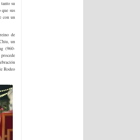
 tanto su
o que sus
te con un
reino de
Chiu, un
ng (960-
 procede
lebración
lle Rodeo