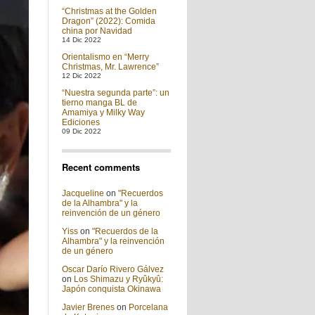
“Christmas at the Golden
Dragon” (2022): Comida
china por Navidad
14 Dic 2022
Orientalismo en “Merry
Christmas, Mr. Lawrence”
12 Dic 2022
“Nuestra segunda parte”: un
tierno manga BL de
Amamiya y Milky Way
Ediciones
09 Dic 2022
Recent comments
Jacqueline
on
"Recuerdos
de la Alhambra" y la
reinvención de un género
Yiss
on
"Recuerdos de la
Alhambra" y la reinvención
de un género
Oscar Darío Rivero Gálvez
on
Los Shimazu y Ryûkyû:
Japón conquista Okinawa
Javier Brenes
on
Porcelana