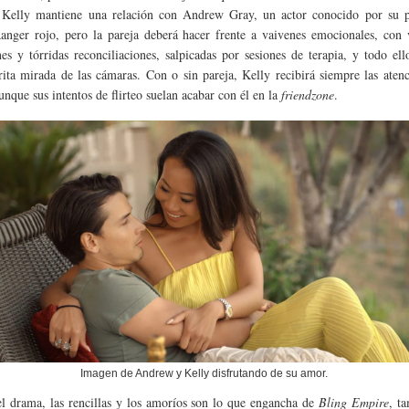
, Kelly mantiene una relación con Andrew Gray, un actor conocido por su p
nger rojo, pero la pareja deberá hacer frente a vaivenes emocionales, con v
nes y tórridas reconciliaciones, salpicadas por sesiones de terapia, y todo ell
rita mirada de las cámaras. Con o sin pareja, Kelly recibirá siempre las aten
unque sus intentos de flirteo suelan acabar con él en la
friendzone
.
Imagen de Andrew y Kelly disfrutando de su amor.
el drama, las rencillas y los amoríos son lo que engancha de
Bling Empire
, t