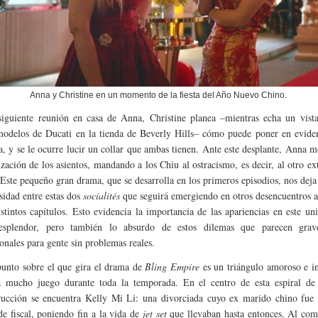
Anna y Christine en un momento de la fiesta del Año Nuevo Chino.
siguiente reunión en casa de Anna, Christine planea –mientras echa un vista
odelos de Ducati en la tienda de Beverly Hills– cómo puede poner en eviden
na, y se le ocurre lucir un collar que ambas tienen. Ante este desplante, Anna m
ización de los asientos, mandando a los Chiu al ostracismo, es decir, al otro e
 Este pequeño gran drama, que se desarrolla en los primeros episodios, nos deja
sidad entre estas dos
socialités
que seguirá emergiendo en otros desencuentros a
istintos capítulos. Esto evidencia la importancia de las apariencias en este un
esplendor, pero también lo absurdo de estos dilemas que parecen grave
sonales para gente sin problemas reales.
punto sobre el que gira el drama de
Bling Empire
es un triángulo amoroso e in
á mucho juego durante toda la temporada. En el centro de esta espiral de
rucción se encuentra Kelly Mi Li: una divorciada cuyo ex marido chino fue 
de fiscal, poniendo fin a la vida de
jet set
que llevaban hasta entonces. Al com