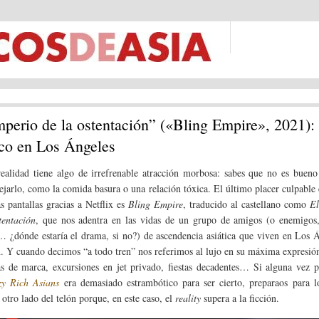
mperio de la ostentación” («Bling Empire», 2021):
ico en Los Ángeles
realidad tiene algo de irrefrenable atracción morbosa: sabes que no es buen
ejarlo, como la comida basura o una relación tóxica. El último placer culpable 
as pantallas gracias a Netflix es
Bling Empire
, traducido al castellano como
El
tentación
, que nos adentra en las vidas de un grupo de amigos (o enemigos, 
 ¿dónde estaría el drama, si no?) de ascendencia asiática que viven en Los 
n. Y cuando decimos “a todo tren” nos referimos al lujo en su máxima expresió
s de marca, excursiones en jet privado, fiestas decadentes… Si alguna vez p
zy Rich Asians
era demasiado estrambótico para ser cierto, preparaos para l
 otro lado del telón porque, en este caso, el
reality
supera a la ficción.