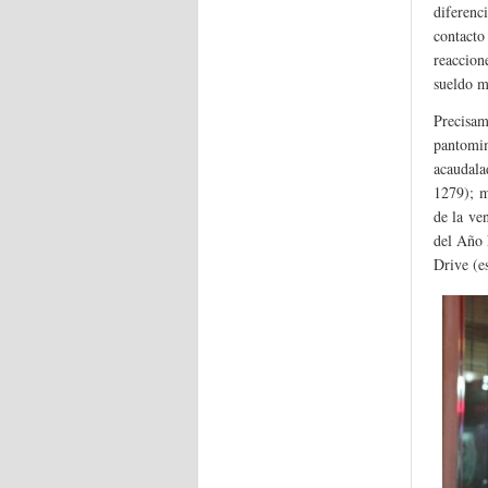
diferenc
contacto
reaccion
sueldo m
Precisam
pantomim
acaudala
1279); m
de la ve
del Año 
Drive (e