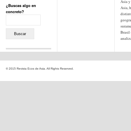
Asia y
¿Buscas algo en
Asia, 
concreto?
distint
Buscar:
geogra
suram
Brasil
analiz
Comentarios recientes
Jacqueline
en
«Recuerdos
© 2015 Revista Ecos de Asia. All Rights Reserved.
de la Alhambra» y la
reinvención de un género
Yiss
en
«Recuerdos de la
Alhambra» y la reinvención
de un género
Oscar Darío Rivero Gálvez
en
Los Shimazu y Ryûkyû:
Japón conquista Okinawa
Javier Brenes
en
Porcelana
de Kutani
Name *
en
«Recuerdos de
la Alhambra» y la
reinvención de un género