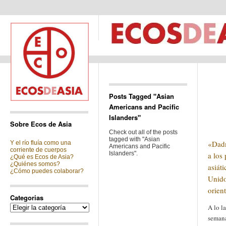
Posts Tagged "Asian
Americans and Pacific
Islanders"
Sobre Ecos de Asia
Check out all of the posts
tagged with "Asian
«Dadm
Y el río fluía como una
Americans and Pacific
corriente de cuerpos
Islanders".
a los
¿Qué es Ecos de Asia?
¿Quiénes somos?
asiát
¿Cómo puedes colaborar?
Unido
orient
Categorias
Categorias
A lo l
semana