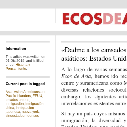
«Dadme a los cansados,
Information
asiáticos: Estados Unid
This article was written on
01 Dic 2015, and is filled
under
Historia y
A lo largo de varias semanas
Pensamiento
.
Ecos de Asia
, hemos ido reco
centro y suramericana como Mé
Current post is tagged
diversas relaciones sociocu
Asia
,
Asian Americans and
embargo, los siguientes artí
Pacific Islanders
,
EEUU
,
estados unidos
,
interrelaciones existentes ent
inmigración
,
inmigración
china
,
inmigración
japonesa
,
nueva york
,
Si hay un país cuyos mismos 
sinoestadounidenses
inmigración, la diversidad y
Estados Unidos: una nación 