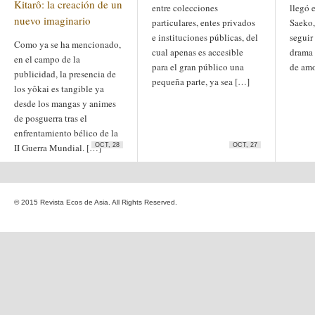
Kitarô: la creación de un
entre colecciones
llegó 
Etiquetas
nuevo imaginario
particulares, entes privados
Saeko,
anime
animación
arte
e instituciones públicas, del
seguir 
arte
arte contemporáneo
Como ya se ha mencionado,
bl
cual apenas es accesible
drama 
barcelona
japonés
en el campo de la
China
para el gran público una
de amo
boys'love
publicidad, la presencia de
pequeña parte, ya sea […]
cine
los yôkai es tangible ya
Cine chino
cine indio
corea
Corea
Cine japonés
desde los mangas y animes
del Sur
cómic
crítica
edo
de posguerra tras el
estados unidos
especial
enfrentamiento bélico de la
exposición
fotografía
homosexualidad
II Guerra Mundial. […]
OCT, 28
OCT, 27
hong
India
irán
kong
islam
japón
japonismo
manga
© 2015 Revista Ecos de Asia. All Rights Reserved.
literatura
Meiji
Milky Way Ediciones
netflix
mujer
periodo edo
segunda guerra
satori
mundial
tailandia
taiwan
yaoi
ukiyo-e
tokio
vietnam
Zaragoza
Sobre Ecos de Asia