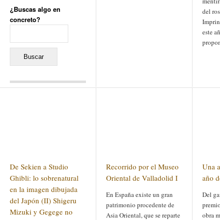
mentir
¿Buscas algo en
del ro
concreto?
Impri
Buscar:
este a
propo
Comentarios recientes
Jacqueline
en
«Recuerdos
de la Alhambra» y la
reinvención de un género
Yiss
en
«Recuerdos de la
Alhambra» y la reinvención
de un género
Oscar Darío Rivero Gálvez
en
Los Shimazu y Ryûkyû:
De Sekien a Studio
Recorrido por el Museo
Una a
Japón conquista Okinawa
Javier Brenes
en
Porcelana
Ghibli: lo sobrenatural
Oriental de Valladolid I
año d
de Kutani
Name *
en
«Recuerdos de
en la imagen dibujada
En España existe un gran
Del ga
la Alhambra» y la
del Japón (II) Shigeru
reinvención de un género
patrimonio procedente de
premio
Mizuki y Gegege no
Asia Oriental, que se reparte
obra m