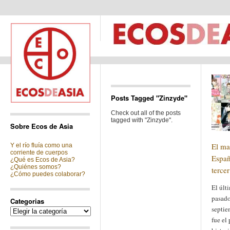
Posts Tagged "Zinzyde"
Check out all of the posts
tagged with "Zinzyde".
Sobre Ecos de Asia
El ma
Y el río fluía como una
corriente de cuerpos
Españ
¿Qué es Ecos de Asia?
¿Quiénes somos?
terce
¿Cómo puedes colaborar?
El últ
pasado
Categorias
septie
Categorias
fue el