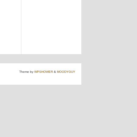
Theme by
WPSHOWER
&
MOODYGUY