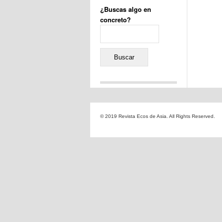
¿Buscas algo en
concreto?
Buscar:
Comentarios recientes
Jacqueline
en
«Recuerdos
© 2019 Revista Ecos de Asia. All Rights Reserved.
de la Alhambra» y la
reinvención de un género
Yiss
en
«Recuerdos de la
Alhambra» y la reinvención
de un género
Oscar Darío Rivero Gálvez
en
Los Shimazu y Ryûkyû:
Japón conquista Okinawa
Javier Brenes
en
Porcelana
de Kutani
Name *
en
«Recuerdos de
la Alhambra» y la
reinvención de un género