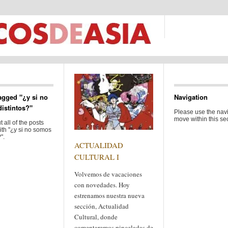
agged "¿y si no
Navigation
istintos?"
Please use the navi
move within this sec
 all of the posts
ith "¿y si no somos
".
ACTUALIDAD
CULTURAL I
Volvemos de vacaciones
con novedades. Hoy
estrenamos nuestra nueva
sección, Actualidad
Cultural, donde
comentaremos pinceladas de