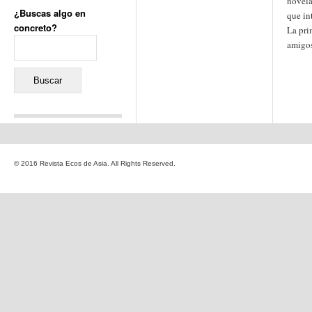
novel
¿Buscas algo en
que in
concreto?
La pri
Buscar:
amigos
Comentarios recientes
Jacqueline
en
«Recuerdos
© 2016 Revista Ecos de Asia. All Rights Reserved.
de la Alhambra» y la
reinvención de un género
Yiss
en
«Recuerdos de la
Alhambra» y la reinvención
de un género
Oscar Darío Rivero Gálvez
en
Los Shimazu y Ryûkyû:
Japón conquista Okinawa
Javier Brenes
en
Porcelana
de Kutani
Name *
en
«Recuerdos de
la Alhambra» y la
reinvención de un género