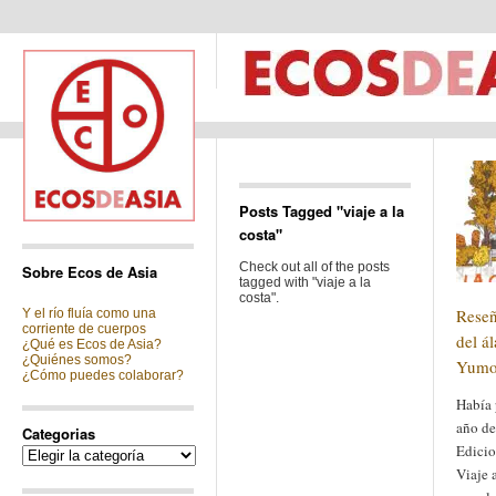
Posts Tagged "viaje a la
costa"
Check out all of the posts
Sobre Ecos de Asia
tagged with "viaje a la
costa".
Reseñ
Y el río fluía como una
corriente de cuerpos
del á
¿Qué es Ecos de Asia?
¿Quiénes somos?
Yumo
¿Cómo puedes colaborar?
Había 
año de
Categorias
Edicio
Categorias
Viaje 