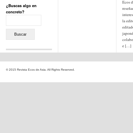
Ecos d
¿Buscas algo en
reseña
concreto?
intere
Buscar:
la edit
editad
japoné
colabo
e […]
Comentarios recientes
Jacqueline
en
«Recuerdos
© 2015 Revista Ecos de Asia. All Rights Reserved.
de la Alhambra» y la
reinvención de un género
Yiss
en
«Recuerdos de la
Alhambra» y la reinvención
de un género
Oscar Darío Rivero Gálvez
en
Los Shimazu y Ryûkyû:
Japón conquista Okinawa
Javier Brenes
en
Porcelana
de Kutani
Name *
en
«Recuerdos de
la Alhambra» y la
reinvención de un género