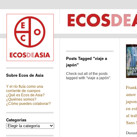
Posts Tagged "viaje a
japón"
Check out all of the posts
Sobre Ecos de Asia
tagged with "viaje a japón".
Frank
Y el río fluía como una
corriente de cuerpos
amor 
¿Qué es Ecos de Asia?
¿Quiénes somos?
japon
¿Cómo puedes colaborar?
en es
al tra
Categorias
Sans 
Categorias
Durant