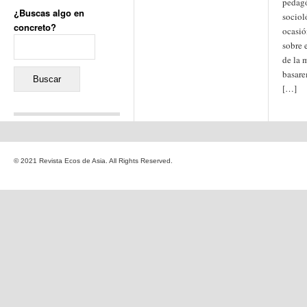
pedagó
¿Buscas algo en
sociol
concreto?
ocasió
Buscar:
sobre 
de la 
basare
[…]
Comentarios recientes
Jacqueline
en
«Recuerdos
© 2021 Revista Ecos de Asia. All Rights Reserved.
de la Alhambra» y la
reinvención de un género
Yiss
en
«Recuerdos de la
Alhambra» y la reinvención
de un género
Oscar Darío Rivero Gálvez
en
Los Shimazu y Ryûkyû:
Japón conquista Okinawa
Javier Brenes
en
Porcelana
de Kutani
Name *
en
«Recuerdos de
la Alhambra» y la
reinvención de un género