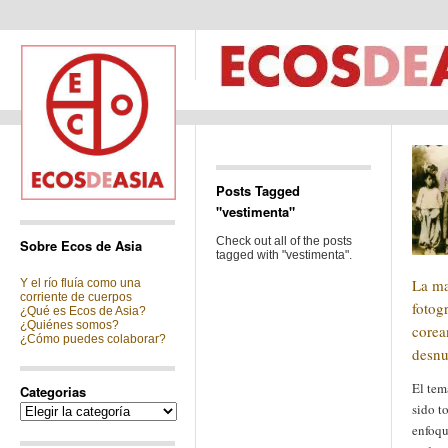
Posts Tagged
"vestimenta"
Check out all of the posts
Sobre Ecos de Asia
tagged with "vestimenta".
La ma
Y el río fluía como una
corriente de cuerpos
fotog
¿Qué es Ecos de Asia?
¿Quiénes somos?
corea
¿Cómo puedes colaborar?
desn
El tem
Categorias
sido t
Categorias
enfoque