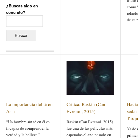
título
¿Buscas algo en
como “
concreto?
relaci
Buscar:
de su 
Comentarios recientes
Jacqueline
en
«Recuerdos
de la Alhambra» y la
reinvención de un género
Yiss
en
«Recuerdos de la
Alhambra» y la reinvención
de un género
Oscar Darío Rivero Gálvez
en
Los Shimazu y Ryûkyû:
La importancia del té en
Crítica: Baskin (Can
Hacia 
Japón conquista Okinawa
Javier Brenes
en
Porcelana
Asia
Evrenol, 2015)
seda:
de Kutani
Name *
en
«Recuerdos de
Turqu
“Un hombre sin té en él es
Baskin (Can Evrenol, 2015)
la Alhambra» y la
reinvención de un género
incapaz de comprender la
fue una de las películas más
Ya de 
verdad y la belleza.”
esperadas el año pasado en
primer