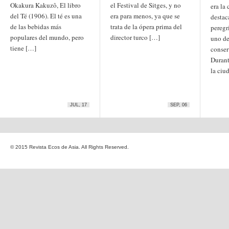
Okakura Kakuzô, El libro
el Festival de Sitges, y no
era la
Etiquetas
del Té (1906). El té es una
era para menos, ya que se
anime
destac
animación
arte
de las bebidas más
trata de la ópera prima del
peregr
arte
arte contemporáneo
bl
populares del mundo, pero
director turco […]
uno de
barcelona
japonés
tiene […]
China
conser
boys'love
Durant
cine
Cine chino
cine indio
la ciu
corea
Corea
Cine japonés
del Sur
cómic
crítica
edo
estados unidos
especial
exposición
fotografía
JUL, 17
SEP, 06
homosexualidad
hong
India
irán
kong
islam
japón
japonismo
manga
© 2015 Revista Ecos de Asia. All Rights Reserved.
literatura
Meiji
Milky Way Ediciones
netflix
mujer
periodo edo
segunda guerra
satori
mundial
tailandia
taiwan
yaoi
ukiyo-e
tokio
vietnam
Zaragoza
Sobre Ecos de Asia