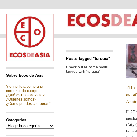
Posts Tagged "turquía"
Check out all of the posts
tagged with "turquía".
Sobre Ecos de Asia
«The 
Y el río fluía como una
corriente de cuerpos
extra
¿Qué es Ecos de Asia?
¿Quiénes somos?
Anato
¿Cómo puedes colaborar?
El 27 
muchas
Categorias
(Atiye
Categorias
turca d