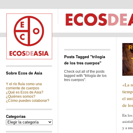
Posts Tagged "trilogía
de los tres cuerpos"
Check out all of the posts
Sobre Ecos de Asia
tagged with "trilogía de los
tres cuerpos".
«La r
Y el río fluía como una
corriente de cuerpos
tiemp
¿Qué es Ecos de Asia?
¿Quiénes somos?
el uni
¿Cómo puedes colaborar?
de lo
En los
Categorias
asisti
Categorias
y a un