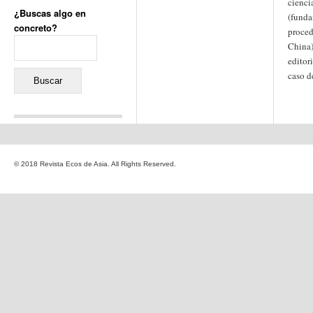
ciencia
¿Buscas algo en
(funda
concreto?
proced
Buscar:
China)
editor
caso d
Comentarios recientes
Jacqueline
en
«Recuerdos
© 2018 Revista Ecos de Asia. All Rights Reserved.
de la Alhambra» y la
reinvención de un género
Yiss
en
«Recuerdos de la
Alhambra» y la reinvención
de un género
Oscar Darío Rivero Gálvez
en
Los Shimazu y Ryûkyû:
Japón conquista Okinawa
Javier Brenes
en
Porcelana
de Kutani
Name *
en
«Recuerdos de
la Alhambra» y la
reinvención de un género