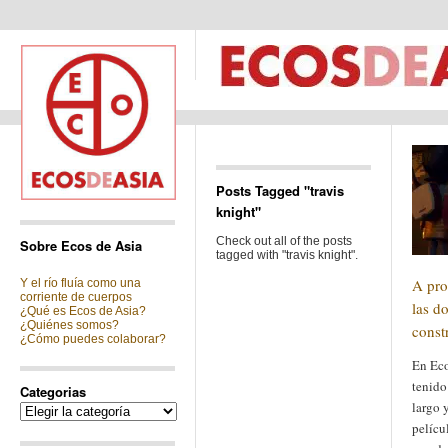
Posts Tagged "travis
knight"
Check out all of the posts
Sobre Ecos de Asia
tagged with "travis knight".
A pro
Y el río fluía como una
corriente de cuerpos
las d
¿Qué es Ecos de Asia?
¿Quiénes somos?
const
¿Cómo puedes colaborar?
En Eco
tenido
Categorias
largo 
Categorias
pelícu