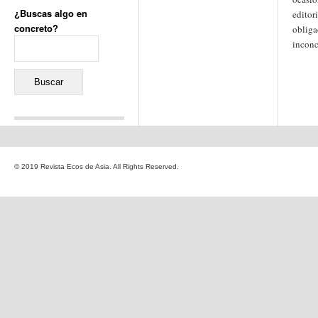
¿Buscas algo en
editor
concreto?
obliga
Buscar:
inconc
Comentarios recientes
Jacqueline
en
«Recuerdos
© 2019 Revista Ecos de Asia. All Rights Reserved.
de la Alhambra» y la
reinvención de un género
Yiss
en
«Recuerdos de la
Alhambra» y la reinvención
de un género
Oscar Darío Rivero Gálvez
en
Los Shimazu y Ryûkyû:
Japón conquista Okinawa
Javier Brenes
en
Porcelana
de Kutani
Name *
en
«Recuerdos de
la Alhambra» y la
reinvención de un género