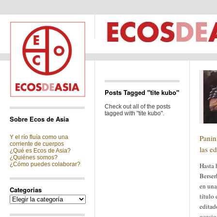
Posts Tagged "tite kubo"
Check out all of the posts
tagged with "tite kubo".
Sobre Ecos de Asia
Panin
Y el río fluía como una
corriente de cuerpos
las e
¿Qué es Ecos de Asia?
¿Quiénes somos?
¿Cómo puedes colaborar?
Hasta 
Berser
en una
Categorias
título
Categorias
editad
ocasio