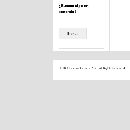
¿Buscas algo en
concreto?
Buscar:
Comentarios recientes
Jacqueline
en
«Recuerdos
© 2021 Revista Ecos de Asia. All Rights Reserved.
de la Alhambra» y la
reinvención de un género
Yiss
en
«Recuerdos de la
Alhambra» y la reinvención
de un género
Oscar Darío Rivero Gálvez
en
Los Shimazu y Ryûkyû:
Japón conquista Okinawa
Javier Brenes
en
Porcelana
de Kutani
Name *
en
«Recuerdos de
la Alhambra» y la
reinvención de un género