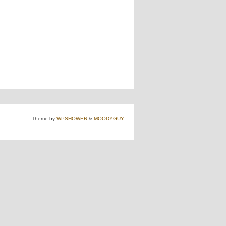
Theme by
WPSHOWER
&
MOODYGUY