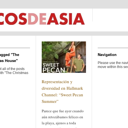
agged "The
Navigation
as House"
Please use the navi
move within this sec
 all of the posts
ith "The Christmas
Representación y
diversidad en Hallmark
Channel: “Sweet Pecan
Summer”
Parece que fue ayer cuando
aún retozábamos felices en
la playa, ajenos a toda