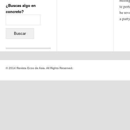
belong
¿Buscas algo en
te pert
concreto?
be rev
Buscar:
a part
Comentarios recientes
Jacqueline
en
«Recuerdos
© 2014 Revista Ecos de Asia. All Rights Reserved.
de la Alhambra» y la
reinvención de un género
Yiss
en
«Recuerdos de la
Alhambra» y la reinvención
de un género
Oscar Darío Rivero Gálvez
en
Los Shimazu y Ryûkyû:
Japón conquista Okinawa
Javier Brenes
en
Porcelana
de Kutani
Name *
en
«Recuerdos de
la Alhambra» y la
reinvención de un género