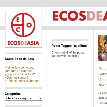
Posts Tagged "telefilme"
Check out all of the posts
tagged with "telefilme".
Sobre Ecos de Asia
“Chri
Y el río fluía como una
corriente de cuerpos
Golde
¿Qué es Ecos de Asia?
¿Quiénes somos?
Comid
¿Cómo puedes colaborar?
Navi
Se ace
Categorias
maravi
Categorias
Ecos d