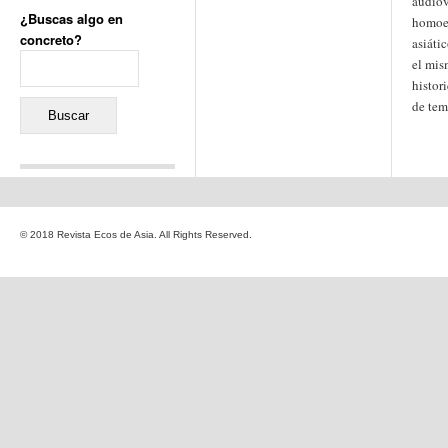
audiov
¿Buscas algo en
homoer
concreto?
asiáti
Buscar:
el mis
histor
de tem
Comentarios recientes
Jacqueline
en
«Recuerdos
© 2018 Revista Ecos de Asia. All Rights Reserved.
de la Alhambra» y la
reinvención de un género
Yiss
en
«Recuerdos de la
Alhambra» y la reinvención
de un género
Oscar Darío Rivero Gálvez
en
Los Shimazu y Ryûkyû:
Japón conquista Okinawa
Javier Brenes
en
Porcelana
de Kutani
Name *
en
«Recuerdos de
la Alhambra» y la
reinvención de un género