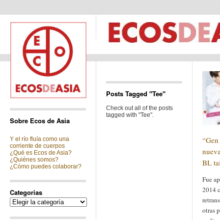
Posts Tagged "Tee"
Check out all of the posts
tagged with "Tee".
Sobre Ecos de Asia
“Gen 
Y el río fluía como una
corriente de cuerpos
nueva
¿Qué es Ecos de Asia?
¿Quiénes somos?
BL ta
¿Cómo puedes colaborar?
Fue a
2014 
Categorias
retran
Categorias
otras 