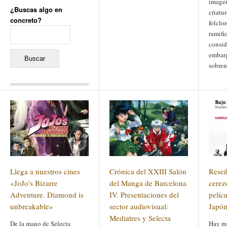
imagen
¿Buscas algo en
criatur
concreto?
folclo
Buscar:
ramifi
consid
embarg
sobren
Comentarios recientes
Jacqueline
en
«Recuerdos
de la Alhambra» y la
reinvención de un género
Yiss
en
«Recuerdos de la
Alhambra» y la reinvención
de un género
Oscar Darío Rivero Gálvez
en
Los Shimazu y Ryûkyû:
Llega a nuestros cines
Crónica del XXIII Salón
Reseñ
Japón conquista Okinawa
Javier Brenes
en
Porcelana
«JoJo’s Bizarre
del Manga de Barcelona
cerezo
de Kutani
Name *
Adventure. Diamond is
en
«Recuerdos de
IV. Presentaciones del
pelíc
la Alhambra» y la
unbreakable»
sector audiovisual:
Japó
reinvención de un género
Mediatres y Selecta
De la mano de Selecta
Hay mu