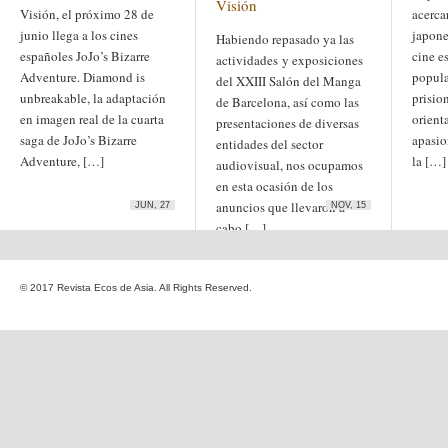
Visión
Etiquetas
Visión, el próximo 28 de
acercar
anime
junio llega a los cines
japone
Habiendo repasado ya las
animación
arte
españoles JoJo’s Bizarre
cine e
arte
arte contemporáneo
actividades y exposiciones
bl
Adventure. Diamond is
barcelona
popula
japonés
del XXIII Salón del Manga
China
unbreakable, la adaptación
prisio
boys'love
de Barcelona, así como las
en imagen real de la cuarta
orient
cine
presentaciones de diversas
Cine chino
cine indio
saga de JoJo’s Bizarre
apasio
corea
Corea
entidades del sector
Cine japonés
Adventure, […]
la […]
del Sur
cómic
crítica
audiovisual, nos ocupamos
edo
estados unidos
especial
en esta ocasión de los
exposición
fotografía
anuncios que llevaron a
JUN, 27
NOV, 15
homosexualidad
hong
India
cabo […]
irán
kong
islam
japón
japonismo
manga
© 2017 Revista Ecos de Asia. All Rights Reserved.
literatura
Meiji
Milky Way Ediciones
netflix
mujer
periodo edo
segunda guerra
satori
mundial
tailandia
taiwan
yaoi
ukiyo-e
tokio
vietnam
Zaragoza
Sobre Ecos de Asia