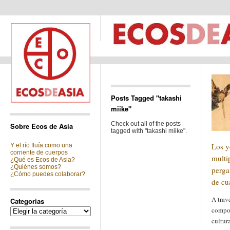
Posts Tagged "takashi
miike"
Check out all of the posts
Sobre Ecos de Asia
tagged with "takashi miike".
Los y
Y el río fluía como una
corriente de cuerpos
multi
¿Qué es Ecos de Asia?
¿Quiénes somos?
perga
¿Cómo puedes colaborar?
de cu
A trav
Categorias
compor
Categorias
cultur