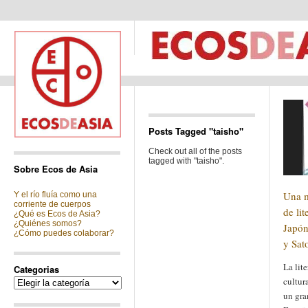
Posts Tagged "taisho"
Check out all of the posts
tagged with "taisho".
Sobre Ecos de Asia
Una m
Y el río fluía como una
corriente de cuerpos
de li
¿Qué es Ecos de Asia?
¿Quiénes somos?
Japón
¿Cómo puedes colaborar?
y Sat
La lite
Categorias
cultur
Categorias
un gra