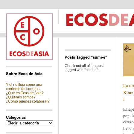
Posts Tagged "sumi-e"
Check out all of the posts
tagged with "sumi-e".
Sobre Ecos de Asia
La obr
Y el río fluía como una
corriente de cuerpos
Kônen
¿Qué es Ecos de Asia?
¿Quiénes somos?
I
¿Cómo puedes colaborar?
El ráp
popula
Categorias
cerezo
Categorias
llevó a