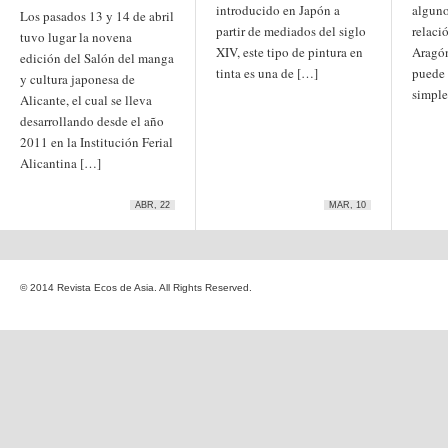
introducido en Japón a
alguno
Etiquetas
Los pasados 13 y 14 de abril
partir de mediados del siglo
relaci
anime
tuvo lugar la novena
animación
arte
XIV, este tipo de pintura en
Aragón
edición del Salón del manga
arte
arte contemporáneo
bl
tinta es una de […]
puede 
barcelona
japonés
y cultura japonesa de
China
simple
boys'love
Alicante, el cual se lleva
cine
desarrollando desde el año
Cine chino
cine indio
2011 en la Institución Ferial
corea
Corea
Cine japonés
del Sur
Alicantina […]
cómic
crítica
edo
estados unidos
especial
exposición
fotografía
ABR, 22
MAR, 10
homosexualidad
hong
India
irán
kong
islam
japón
japonismo
manga
© 2014 Revista Ecos de Asia. All Rights Reserved.
literatura
Meiji
Milky Way Ediciones
netflix
mujer
periodo edo
segunda guerra
satori
mundial
tailandia
taiwan
yaoi
ukiyo-e
tokio
vietnam
Zaragoza
Sobre Ecos de Asia