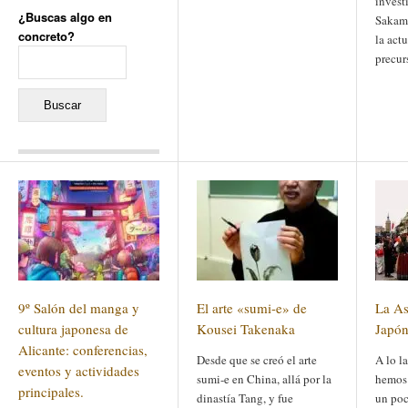
invest
¿Buscas algo en
Sakamo
concreto?
la act
Buscar:
precur
Comentarios recientes
Jacqueline
en
«Recuerdos
de la Alhambra» y la
reinvención de un género
Yiss
en
«Recuerdos de la
Alhambra» y la reinvención
de un género
Oscar Darío Rivero Gálvez
en
Los Shimazu y Ryûkyû:
9º Salón del manga y
El arte «sumi-e» de
La As
Japón conquista Okinawa
Javier Brenes
en
Porcelana
cultura japonesa de
Kousei Takenaka
Japón
de Kutani
Name *
Alicante: conferencias,
en
«Recuerdos de
Desde que se creó el arte
A lo l
la Alhambra» y la
eventos y actividades
reinvención de un género
sumi-e en China, allá por la
hemos
principales.
dinastía Tang, y fue
un poc