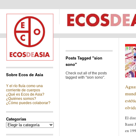
Posts Tagged "sion
sono"
Check out all of the posts
Sobre Ecos de Asia
tagged with "sion sono".
Aguas
Y el río fluía como una
corriente de cuerpos
mundo
¿Qué es Ecos de Asia?
¿Quiénes somos?
estéti
¿Cómo puedes colaborar?
olvid
El dir
Categorias
Itami 
Categorias
en 199