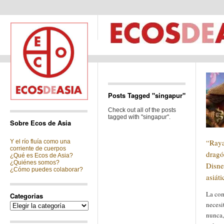
Posts Tagged "singapur"
Check out all of the posts
tagged with "singapur".
Sobre Ecos de Asia
“Raya
Y el río fluía como una
corriente de cuerpos
dragó
¿Qué es Ecos de Asia?
¿Quiénes somos?
Disne
¿Cómo puedes colaborar?
asiáti
La com
Categorias
necesi
Categorias
nunca,