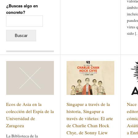
valora
¿Buscas algo en
ámbito
concreto?
inclui
Buscar:
pandem
virus 
sido [
Comentarios recientes
Jacqueline
en
«Recuerdos
de la Alhambra» y la
reinvención de un género
Yiss
en
«Recuerdos de la
Alhambra» y la reinvención
de un género
Oscar Darío Rivero Gálvez
en
Los Shimazu y Ryûkyû:
Ecos de Asia en la
Singapur a través de la
Nace
Japón conquista Okinawa
Javier Brenes
en
Porcelana
colección del Espía de la
historia, Singapur a
editor
de Kutani
Name *
Universidad de
en
«Recuerdos de
través de viñetas: El arte
cómic
la Alhambra» y la
Zaragoza
de Charlie Chan Hock
Asiát
reinvención de un género
Chye, de Sonny Liew
a Enr
La Biblioteca de la