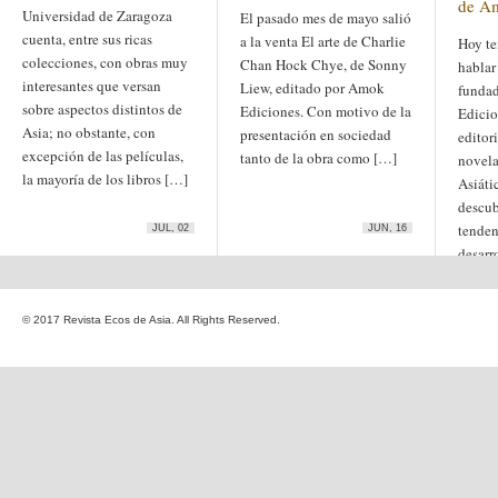
de A
Etiquetas
Universidad de Zaragoza
El pasado mes de mayo salió
anime
cuenta, entre sus ricas
a la venta El arte de Charlie
Hoy te
animación
arte
colecciones, con obras muy
arte
Chan Hock Chye, de Sonny
arte contemporáneo
hablar
bl
interesantes que versan
barcelona
japonés
Liew, editado por Amok
funda
China
sobre aspectos distintos de
boys'love
Ediciones. Con motivo de la
Edicio
Asia; no obstante, con
cine
presentación en sociedad
editor
Cine chino
cine indio
excepción de las películas,
corea
tanto de la obra como […]
Corea
novela
Cine japonés
la mayoría de los libros […]
del Sur
cómic
crítica
Asiáti
edo
estados unidos
especial
descub
exposición
fotografía
tenden
JUL, 02
JUN, 16
homosexualidad
hong
India
desarr
irán
kong
islam
japón
japonismo
manga
© 2017 Revista Ecos de Asia. All Rights Reserved.
literatura
Meiji
Milky Way Ediciones
netflix
mujer
periodo edo
segunda guerra
satori
mundial
tailandia
taiwan
yaoi
ukiyo-e
tokio
vietnam
Zaragoza
Sobre Ecos de Asia