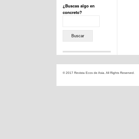
¿Buscas algo en
concreto?
Buscar:
Comentarios recientes
Jacqueline
en
«Recuerdos
© 2017 Revista Ecos de Asia. All Rights Reserved.
de la Alhambra» y la
reinvención de un género
Yiss
en
«Recuerdos de la
Alhambra» y la reinvención
de un género
Oscar Darío Rivero Gálvez
en
Los Shimazu y Ryûkyû:
Japón conquista Okinawa
Javier Brenes
en
Porcelana
de Kutani
Name *
en
«Recuerdos de
la Alhambra» y la
reinvención de un género