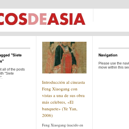
agged "Siete
Navigation
as"
Please use the navi
move within this sec
 all of the posts
th "Siete
".
Introducción al cineasta
Feng Xiaogang con
vistas a una de sus obra
más celebres, «El
banquete» (Ye Yan,
2006)
Feng Xiaogang (nacido en