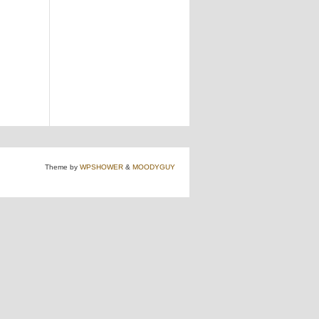
Theme by
WPSHOWER
&
MOODYGUY