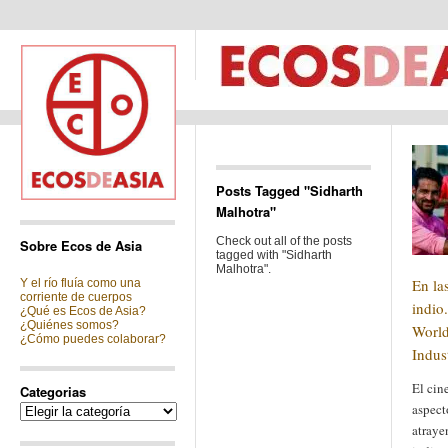
Posts Tagged "Sidharth
Malhotra"
Check out all of the posts
Sobre Ecos de Asia
tagged with "Sidharth
Malhotra".
En la
Y el río fluía como una
corriente de cuerpos
indio
¿Qué es Ecos de Asia?
¿Quiénes somos?
World
¿Cómo puedes colaborar?
Indus
El cin
Categorias
aspect
Categorias
atraye