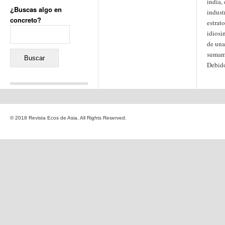
india,
¿Buscas algo en
indust
concreto?
estrat
Buscar:
idiosi
de una
sumame
Debido
Comentarios recientes
Jacqueline
en
«Recuerdos
© 2018 Revista Ecos de Asia. All Rights Reserved.
de la Alhambra» y la
reinvención de un género
Yiss
en
«Recuerdos de la
Alhambra» y la reinvención
de un género
Oscar Darío Rivero Gálvez
en
Los Shimazu y Ryûkyû:
Japón conquista Okinawa
Javier Brenes
en
Porcelana
de Kutani
Name *
en
«Recuerdos de
la Alhambra» y la
reinvención de un género